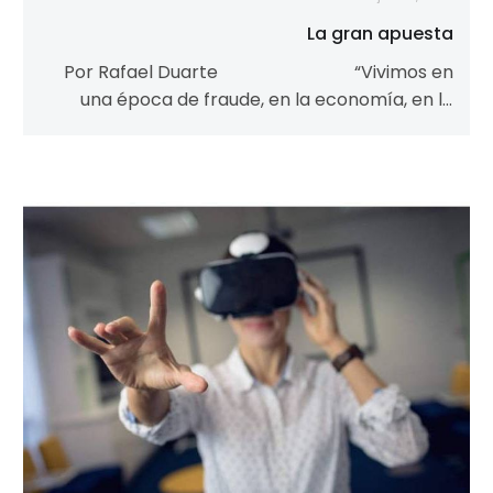
La gran apuesta
Por Rafael Duarte “Vivimos en
una época de fraude, en la economía, en la
educación, en los alimentos, en…
El
futuro
que
se
nos
viene