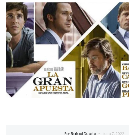
La
gran
apuesta
-
Por Rafael Duarte
julio 7, 2022