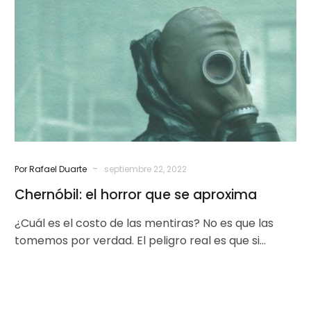
horror
que
se
aproxima
-
Por Rafael Duarte
septiembre 22, 2022
Chernóbil: el horror que se aproxima
¿Cuál es el costo de las mentiras? No es que las
tomemos por verdad. El peligro real es que si…