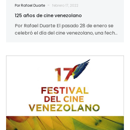
-
Por Rafael Duarte
febrero 17, 2022
125 años de cine venezolano
Por Rafael Duarte El pasado 28 de enero se
celebró el día del cine venezolano, una fecha
que, a diferencia…
Entre
lo
virtual
y
lo
presencial,
vuelve
el
XVII
Festival