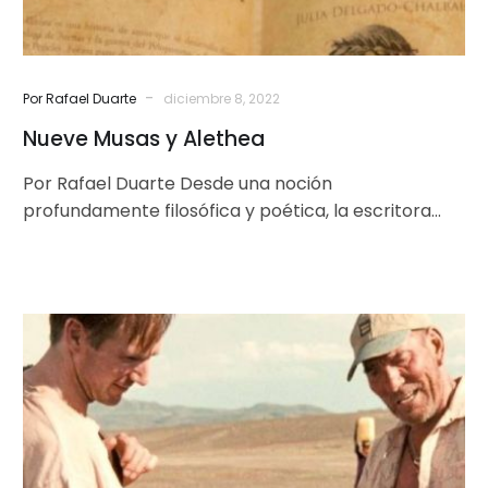
-
Por Rafael Duarte
diciembre 8, 2022
Nueve Musas y Alethea
Por Rafael Duarte Desde una noción
profundamente filosófica y poética, la escritora
Julia Delgado-Chalbaud nos presenta su nuevo
libro titulado…
El
Jardinero
Fiel