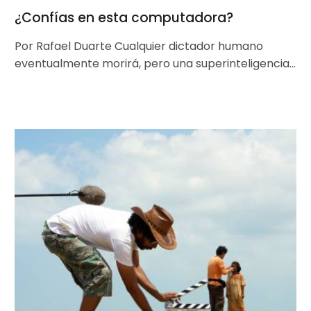
¿Confías en esta computadora?
Por Rafael Duarte Cualquier dictador humano
eventualmente morirá, pero una superinteligencia
digital algún día podría convertirse en un dictador
inmortal…
126
años
del
cine
venezolano