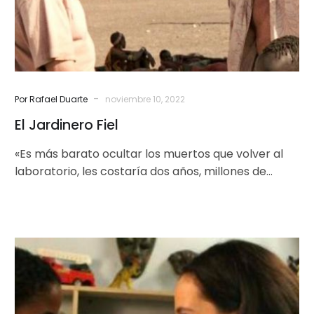
-
Por Rafael Duarte
noviembre 10, 2022
El Jardinero Fiel
«Es más barato ocultar los muertos que volver al
laboratorio, les costaría dos años, millones de
dólares y otros podrían…
Inspirada
en
hechos
reales: