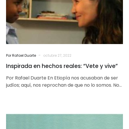
“Vete
y
vive”
-
Por Rafael Duarte
octubre 27, 2022
Inspirada en hechos reales: “Vete y vive”
Por Rafael Duarte En Etiopía nos acusaban de ser
judíos; aquí, nos reprochan de que no lo somos. No
nos…
Chernóbil:
el