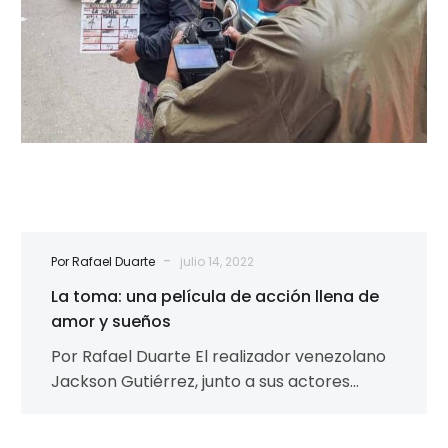
de
amor
y
sueños
-
Por Rafael Duarte
julio 14, 2022
La toma: una película de acción llena de
amor y sueños
Por Rafael Duarte El realizador venezolano
Jackson Gutiérrez, junto a sus actores
Gesaria Lapietra, Yiusmelis Delgado “Lilo”,
Rolando Padilla, Roger…