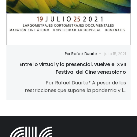
del
Cine
venezolano
-
Por Rafael Duarte
julio 15, 2021
Entre lo virtual y lo presencial, vuelve el XVII
Festival del Cine venezolano
Por Rafael Duarte* A pesar de las
restricciones que supone la pandemia y la
fuerte crisis económica y social que…