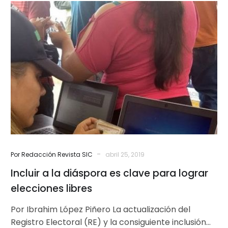
Incluir
a
la
diáspora
es
clave
para
lograr
elecciones
libres
-
Por Redacción Revista SIC
abril 25, 2019
Incluir a la diáspora es clave para lograr
elecciones libres
Por Ibrahim López Piñero La actualización del
Registro Electoral (RE) y la consiguiente inclusión