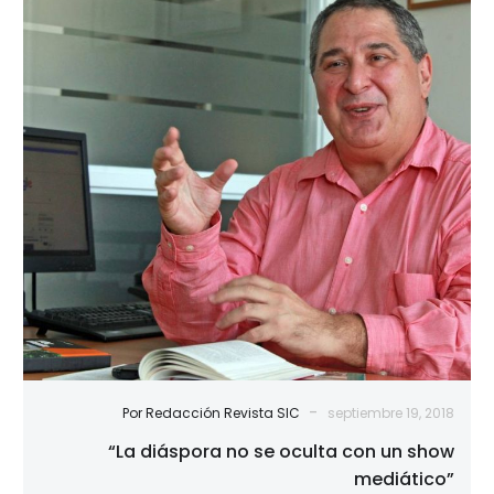
no
se
oculta
con
un
show
mediático”
-
Por Redacción Revista SIC
septiembre 19, 2018
“La diáspora no se oculta con un show
mediático”