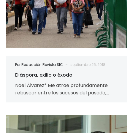
-
Por Redacción Revista SIC
septiembre 25, 2018
Diáspora, exilio o éxodo
Noel Álvarez* Me atrae profundamente
rebuscar entre los sucesos del pasado,
convencido como estoy que, ellos influyen
sobre el presente…
“La
diáspora