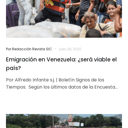
el
país?
-
Por Redacción Revista SIC
julio 26, 2020
Emigración en Venezuela: ¿será viable el
país?
Por Alfredo Infante s.j. | Boletín Signos de los
Tiempos. Según los últimos datos de la Encuesta
Nacional de Condiciones…
Implícito
reconocimiento