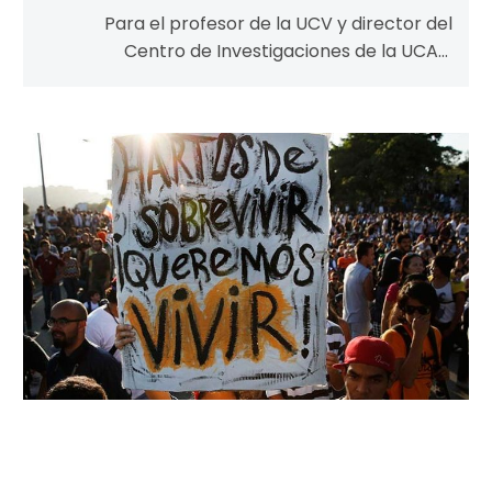
Para el profesor de la UCV y director del
Centro de Investigaciones de la UCAB,
Gustavo Hernández Díaz, las redes…
“Para
vivir
así…
prefiero
la
muerte”