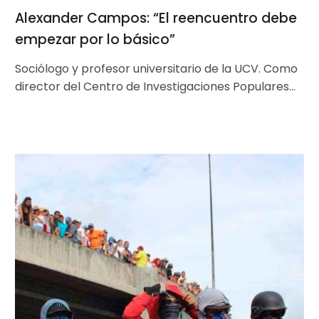
Alexander Campos: “El reencuentro debe
empezar por lo básico”
Sociólogo y profesor universitario de la UCV. Como
director del Centro de Investigaciones Populares
(CIP), Alexander Campos ha velado por…
Repensar
la
política
desde
la
juventud