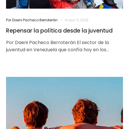
-
Por Daeni Pacheco Berroterán
mayo 11, 2023
Repensar la política desde la juventud
Por Daeni Pacheco Berroterán El sector de la
juventud en Venezuela que confía hoy en los
partidos políticos es minoría…
Juventud
y
otras
quimeras