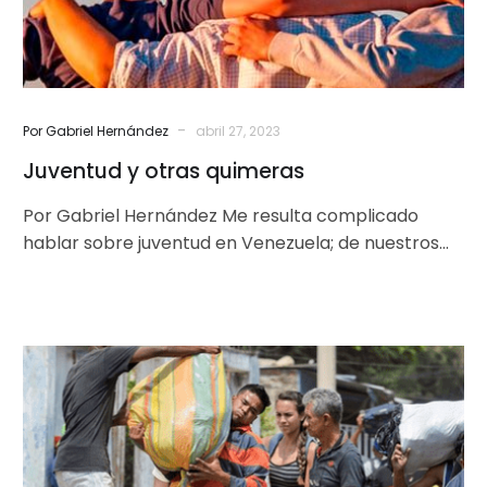
-
Por Gabriel Hernández
abril 27, 2023
Juventud y otras quimeras
Por Gabriel Hernández Me resulta complicado
hablar sobre juventud en Venezuela; de nuestros
malestares colectivos, de los retos a los…
Emigración
en
Venezuela:
¿será
viable