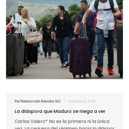
Maduro
se
niega
a
ver
-
Por Redacción Revista SIC
octubre 10, 2018
La diáspora que Maduro se niega a ver
Carlos Valero* No es la primera ni la única
vez. La ceguera del régimen hacia la diáspora