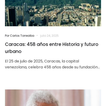
futuro
urbano
-
Por Carlos Torrealba
julio 24, 2025
Caracas: 458 años entre Historia y futuro
urbano
El 25 de julio de 2025, Caracas, la capital
venezolana, celebra 458 años desde su fundación
en 1567. Más allá…
La
Economía
Plateada: