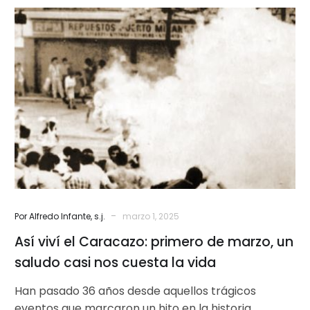
Así
viví
el
Caracazo:
primero
de
marzo,
un
saludo
casi
nos
cuesta
-
Por Alfredo Infante, s.j.
marzo 1, 2025
la
Así viví el Caracazo: primero de marzo, un
vida
saludo casi nos cuesta la vida
Han pasado 36 años desde aquellos trágicos
eventos que marcaron un hito en la historia