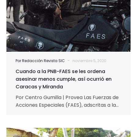
cumple,
así
ocurrió
en
Caracas
y
Miranda
-
Por Redacción Revista SIC
noviembre 5, 2020
Cuando a la PNB-FAES se les ordena
asesinar menos cumple, así ocurrió en
Caracas y Miranda
Por Centro Gumilla | Provea Las Fuerzas de
Acciones Especiales (FAES), adscritas a la
Policía Nacional Bolivariana (PNB),
intervinieron en…
Centro