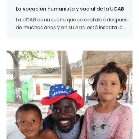
La vocación humanista y social de la UCAB
La UCAB es un sueño que se cristalizó después
de muchos años y en su ADN está inscrita la
vocación…
La
fe
no
se
cuelga
de
un
árbol