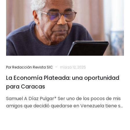
una
oportunidad
para
Caracas
-
Por Redacción Revista SIC
marzo 12, 2025
La Economía Plateada: una oportunidad
para Caracas
Samuel A Díaz Pulgar* Ser uno de los pocos de mis
amigos que decidió quedarse en Venezuela tiene su
lado…