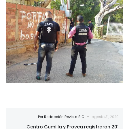
Gumilla
y
Provea
registraron
201
ejecuciones
extrajudiciales
en
Caracas
y
Miranda
entre
enero
y
junio
de
-
2020
Por Redacción Revista SIC
agosto 31, 2020
Centro Gumilla y Provea registraron 201