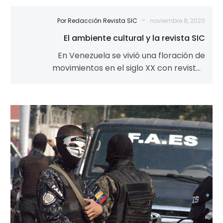
-
Por Redacción Revista SIC
noviembre 8, 2020
El ambiente cultural y la revista SIC
En Venezuela se vivió una floración de
movimientos en el siglo XX con revistas
literarias, artísticas, musicales, informativas
y…
Cuando
a
la
PNB-
FAES
se
les
ordena
asesinar
menos