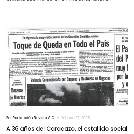
reciente de Venezuela. El Caracazo,…
A
36
años
del
Caracazo,
el
estallido
social
que
marcó
a
Venezuela
-
Por Redacción Revista SIC
febrero 27, 2025
A 36 años del Caracazo, el estallido social