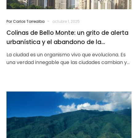
y
el
abandono
-
Por Carlos Torrealba
octubre 1, 2025
de
Colinas de Bello Monte: un grito de alerta
la
planificación
urbanística y el abandono de la
planificación
La ciudad es un organismo vivo que evoluciona. Es
una verdad innegable que las ciudades cambian y
sus normativas urbanísticas…
Caracas:
458
años
entre
Historia
y