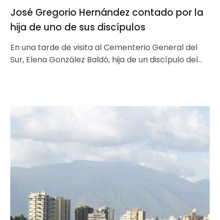
José Gregorio Hernández contado por la
hija de uno de sus discípulos
En una tarde de visita al Cementerio General del
Sur, Elena González Baldó, hija de un discípulo del
Dr. José…
Colinas
de
Bello
Monte:
un
grito
de
alerta
urbanística