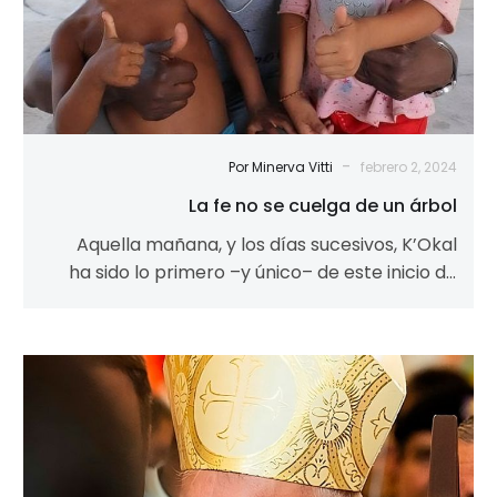
-
Por Minerva Vitti
febrero 2, 2024
La fe no se cuelga de un árbol
Aquella mañana, y los días sucesivos, K’Okal
ha sido lo primero –y único– de este inicio de
año que…
Cardenal
Baltazar
Porras:
“Seamos
fuente