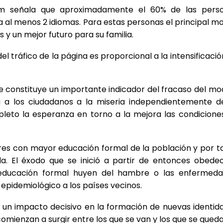
com señala que aproximadamente el 60% de las pers
a al menos 2 idiomas. Para estas personas el principal mo
y un mejor futuro para su familia.
 tráfico de la página es proporcional a la intensificació
e constituye un importante indicador del fracaso del mo
 a los ciudadanos a la miseria independientemente d
eto la esperanza en torno a la mejora las condicione
ores con mayor educación formal de la población y por t
ada. El éxodo que se inició a partir de entonces obede
 educación formal huyen del hambre o las enfermeda
idemiológico a los países vecinos.
á un impacto decisivo en la formación de nuevas identid
 comienzan a surgir entre los que se van y los que se queda