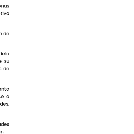
onas
tivo
n de
delo
e su
s de
anto
ce a
des,
ades
n.