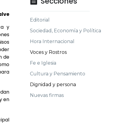
Secciones

alve
Editorial
ca y
Sociedad, Economía y Política
cones
isos
Hora Internacional
oder
Voces y Rostros
n de
Fe e Iglesia
como
para
Cultura y Pensamiento
Dignidad y persona
 dan
Nuevas firmas
y en
ipal