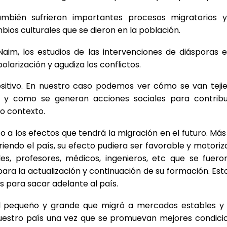
mbién sufrieron importantes procesos migratorios 
mbios culturales que se dieron en la población.
aim, los estudios de las intervenciones de diásporas e
olarización y agudiza los conflictos.
positivo. En nuestro caso podemos ver cómo se van teji
s y como se generan acciones sociales para contribu
vo contexto.
a los efectos que tendrá la migración en el futuro. Más 
iendo el país, su efecto pudiera ser favorable y motoriza
les, profesores, médicos, ingenieros, etc que se fuero
ra la actualización y continuación de su formación. Esto
 para sacar adelante al país.
tal pequeño y grande que migró a mercados estables y
nuestro país una vez que se promuevan mejores condici