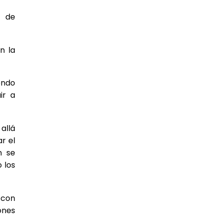
y de
n la
endo
ir a
allá
r el
n se
 los
 con
ones