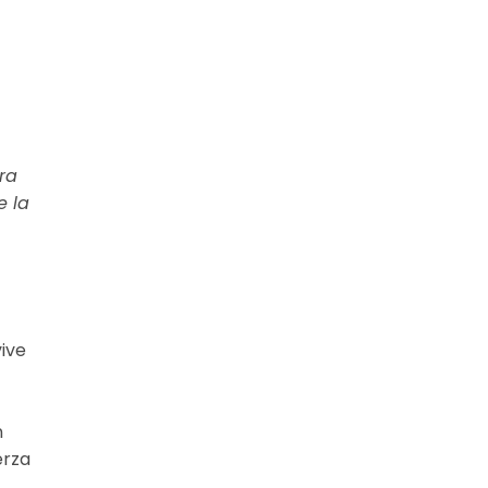
ra
e la
ive
n
erza