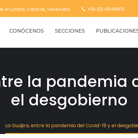
 de la Luneta, Caracas, Venezuela.
+58 212-5649803
CONÓCENOS
SECCIONES
PUBLICACIONE
ntre la pandemia 
el desgobierno
La Guajira, entre la pandemia del Covid-19 y el desgobi