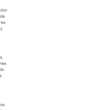
ción
 de
res
 y
a,
ones
ado
s
ros