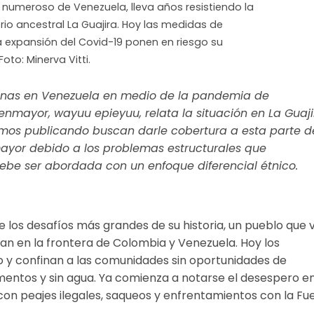
 numeroso de Venezuela, lleva años resistiendo la
orio ancestral La Guajira. Hoy las medidas de
la expansión del Covid-19 ponen en riesgo su
Foto: Minerva Vitti.
ígenas en Venezuela en medio de la pandemia de
uenmayor, wayuu epieyuu, relata la situación en La Guaji
amos publicando buscan darle cobertura a esta parte d
mayor debido a los problemas estructurales que
debe ser abordada con un enfoque diferencial étnico.
los desafíos más grandes de su historia, un pueblo que v
an en la frontera de Colombia y Venezuela. Hoy los
 y confinan a las comunidades sin oportunidades de
mentos y sin agua. Ya comienza a notarse el desespero e
s con peajes ilegales, saqueos y enfrentamientos con la Fu