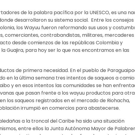
tadores de la palabra pacífica por la UNESCO, es una na
 donde desarrollaron su sistema social. Entre los consejos
a colonia, los Wayuu fueron reformando sus usos y costumb
as, comerciantes, contrabandistas, militares, mercaderes
ntacto desde comienzos de las repúblicas Colombia y
 la Guajira, para hoy ser lo que nos encontramos en las
uctos de primera necesidad. En el pueblo de Paraguaipo
ado en la última semana tres intentos de saqueos a cami
ibo y en esos intentos las comunidades se han enfrent
ravanas que pasan frente a los wayuu productos para otra
enen los saqueos registrados en el mercado de Riohacha,
oblación irrumpió en comercios para abastecerse.
ledañas a la troncal del Caribe ha sido una situación
ismos, entre ellos la Junta Autónoma Mayor de Palabre