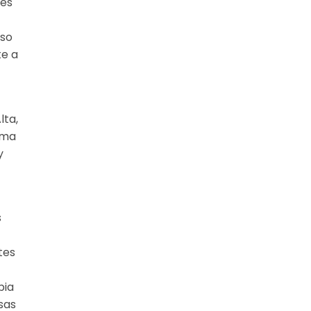
vés
uso
te a
lta,
ema
y
s
tes
bia
sas