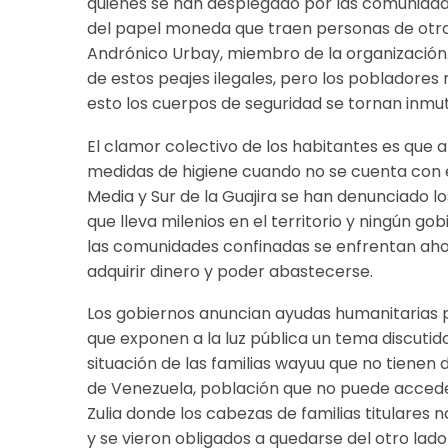
quienes se han desplegado por las comunidade
del papel moneda que traen personas de otr
Andrónico Urbay, miembro de la organización.
de estos peajes ilegales, pero los pobladores
esto los cuerpos de seguridad se tornan inmu
El clamor colectivo de los habitantes es que
medidas de higiene cuando no se cuenta con e
Media y Sur de la Guajira se han denunciado l
que lleva milenios en el territorio y ningún g
las comunidades confinadas se enfrentan ahor
adquirir dinero y poder abastecerse.
Los gobiernos anuncian ayudas humanitarias p
que exponen a la luz pública un tema discuti
situación de las familias wayuu que no tiene
de Venezuela, población que no puede acceder
Zulia donde los cabezas de familias titulares
y se vieron obligados a quedarse del otro lado