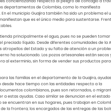
s concientizando respecto al peligro de contagio a tra
os departamentos de Colombia, como lo manifiesta
 En el municipio Guajira también ha sido un problema el 
 manifiestan que es el único medio para sustentarse. Fren
tables.
 atienda principalmente el agua, pues no se pueden tomar
l preciado líquido. Desde diferentes comunidades de la A
os atropellos del Estado y su falta de atención a un probl
obierno ha solucionado. Los pozos artesanales están secos 
a al exterminio, sin forma de vender sus productos para
ara las familias en el departamento de la Guajira, ayuda
do desde hace tiempo con las entidades respecto a la
n documentos colombianos, pues son retornados, o migran
 a estas ayudas. Caso similar se denuncian en el estado
 no se encuentran en sus hogares, pues trabajan en Colom
 de la frontera; los encargados de las entregas de las bol