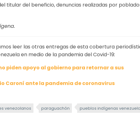
el titular del beneficio, denuncias realizadas por poblado
ígena.
os leer las otras entregas de esta cobertura periodíst
enezuela en medio de la pandemia del Covid-19
:
o piden apoyo al gobierno para retornar a sus
pio Caroní ante la pandemia de coronavirus
es venezolanos
paraguachón
pueblos indígenas venezuel