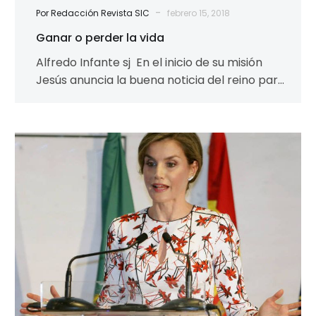
-
Por Redacción Revista SIC
febrero 15, 2018
Ganar o perder la vida
Alfredo Infante sj En el inicio de su misión
Jesús anuncia la buena noticia del reino para
todos los corazones….
Letizia
y
los
medios
de
comunicación