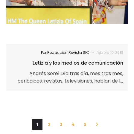
-
Por Redacción Revista SIC
febrero 10, 2018
Letizia y los medios de comunicación
Andrés Sorel Día tras día, mes tras mes,
periódicos, revistas, televisiones, hablan de la
reina Letizia. ¿Hablan? No: eso supondría…
1
2
3
4
5