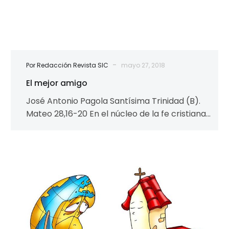
-
Por Redacción Revista SIC
mayo 27, 2018
El mejor amigo
José Antonio Pagola Santísima Trinidad (B).
Mateo 28,16-20 En el núcleo de la fe cristiana
en un Dios trinitario hay…
Una
“Madre
y
Maestra”
en
medio