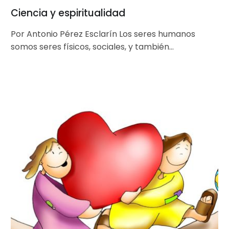
Ciencia y espiritualidad
Por Antonio Pérez Esclarín Los seres humanos
somos seres físicos, sociales, y también
espirituales. Afortunadamente, van quedando atrás
aquellos días…
Contra
el
poder
del
varón