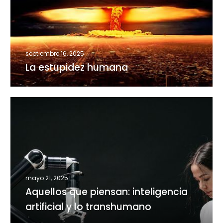
septiembre 16, 2025
La estupidez humana
Aquellos
que
piensan:
inteligencia
artificial
y
lo
mayo 21, 2025
transhumano
Aquellos que piensan: inteligencia
artificial y lo transhumano