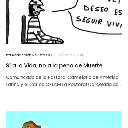
no
a
la
pena
de
Muerte
-
Por Redacción Revista SIC
agosto 8, 2018
Sí a la Vida, no a la pena de Muerte
Comunicado de la Pastoral Carcelaria de América
Latina y el Caribe CELAM La Pastoral Carcelaria de
América Latina y El…
Nuestro
gran