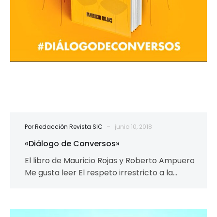
-
Por Redacción Revista SIC
junio 10, 2018
«Diálogo de Conversos»
El libro de Mauricio Rojas y Roberto Ampuero
Me gusta leer El respeto irrestricto a la
libertad e integridad del…
¿Qué