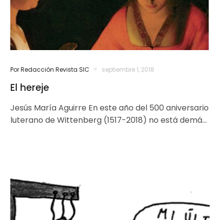
-
Por Redacción Revista SIC
septiembre 1, 2018
El hereje
Jesús María Aguirre En este año del 500 aniversario
luterano de Wittenberg (1517-2018) no está demás
leer alguna biografía que…
Sí
a
la
Vida,