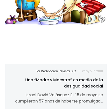
de
la
desigualdad
social
-
Por Redacción Revista SIC
mayo 17, 2018
Una “Madre y Maestra” en medio de la
desigualdad social
Israel David Velásquez El 15 de mayo se
cumplieron 57 años de haberse promulgado
la encíclica “Mater et Magistra”, en…