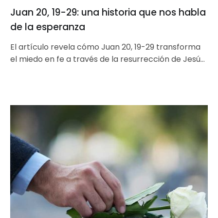
Juan 20, 19-29: una historia que nos habla
de la esperanza
El artículo revela cómo Juan 20, 19-29 transforma
el miedo en fe a través de la resurrección de Jesús.
Explora…
La
muerte
no
acaba
con
la
vida