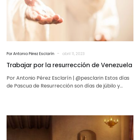
Venezuela
-
Por Antonio Pérez Esclarín
abril 11, 2023
Trabajar por la resurrección de Venezuela
Por Antonio Pérez Esclarín | @pesclarin Estos días
de Pascua de Resurrección son días de júbilo y
esperanza. Por ello,…
La
fiesta
de