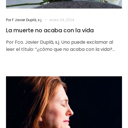
-
Por F Javier Duplá, s.j.
enero 24, 2024
La muerte no acaba con la vida
Por Fco. Javier Duplá, s.j. Uno puede exclamar al
leer el título: “¿cómo que no acaba con la vida?
Tantos…
Cuando
muere
un
ser
querido