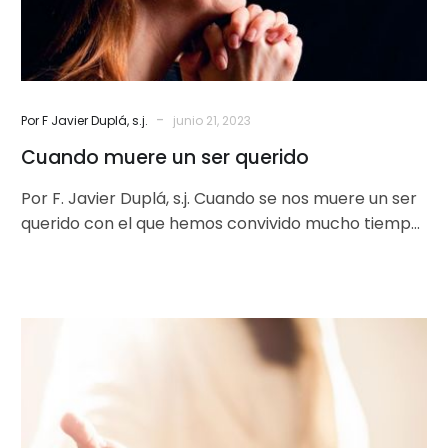
-
Por F Javier Duplá, s.j.
junio 21, 2023
Cuando muere un ser querido
Por F. Javier Duplá, s.j. Cuando se nos muere un ser
querido con el que hemos convivido mucho tiempo
sólo…
Trabajar
por
la
resurrección
de