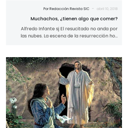
-
Por Redacción Revista SIC
abril 10, 2018
Muchachos, ¿tienen algo que comer?
Alfredo Infante sj El resucitado no anda por
las nubes. La escena de la resurrección hoy
nos coloca en un…
Mujeres,
primeras
testigos
de
la
resurrección