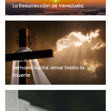
La Resurrección de Venezuela
Semana
Santa:
amar
hasta
la
muerte
marzo 29, 2026
Semana Santa: amar hasta la
muerte
El
tema
de