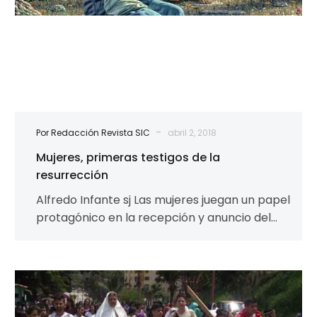
-
Por Redacción Revista SIC
abril 2, 2018
Mujeres, primeras testigos de la
resurrección
Alfredo Infante sj Las mujeres juegan un papel
protagónico en la recepción y anuncio del
evangelio desde la encarnación hasta…
Vía
Crucis
de