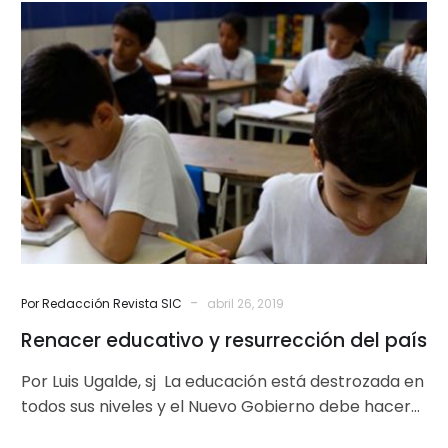
Renacer
educativo
y
resurrección
del
país
-
Por Redacción Revista SIC
abril 26, 2019
Renacer educativo y resurrección del país
Por Luis Ugalde, sj La educación está destrozada en
todos sus niveles y el Nuevo Gobierno debe hacer
de la…