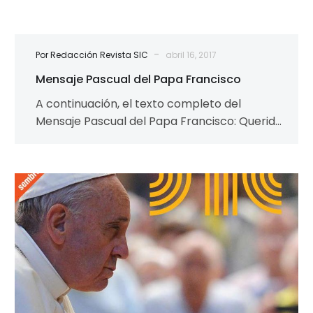
-
Por Redacción Revista SIC
abril 16, 2017
Mensaje Pascual del Papa Francisco
A continuación, el texto completo del
Mensaje Pascual del Papa Francisco: Queridos
hermanos y hermanas, Feliz Pascua. Hoy, en
todo…
¿Cómo
actúa
la
resurrección
en
Venezuela
hoy?