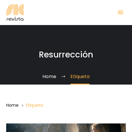
Resurrección
Home
Etiqueta
Home
Etiqueta
¡Cristo