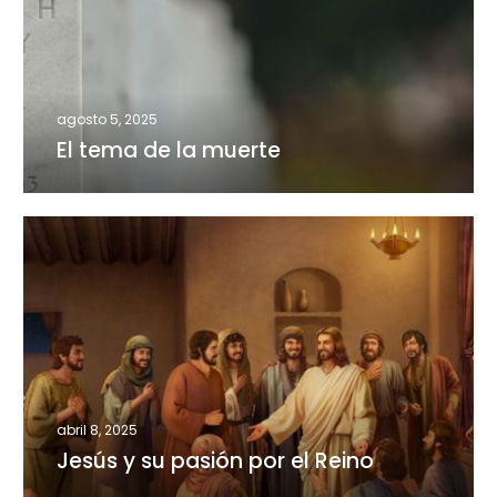
la
muerte
agosto 5, 2025
El tema de la muerte
Jesús
y
su
pasión
por
el
Reino
abril 8, 2025
Jesús y su pasión por el Reino