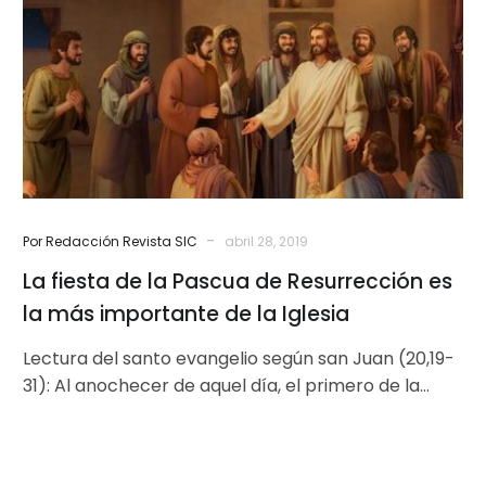
la
Pascua
de
Resurrección
es
la
más
importante
de
-
Por Redacción Revista SIC
abril 28, 2019
la
La fiesta de la Pascua de Resurrección es
Iglesia
la más importante de la Iglesia
Lectura del santo evangelio según san Juan (20,19-
31): Al anochecer de aquel día, el primero de la
semana, estaban los…