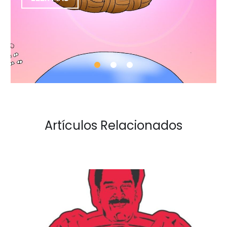
Artículos Relacionados
Pan,
paz
y
fraternidad