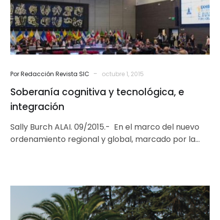
-
Por Redacción Revista SIC
octubre 1, 2015
Soberanía cognitiva y tecnológica, e
integración
Sally Burch ALAI. 09/2015.- En el marco del nuevo
ordenamiento regional y global, marcado por la
rápida transición hacia economías basadas…
SJM
Chile
lanza