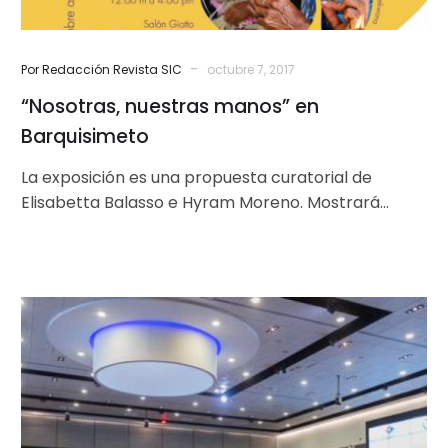
-
Por Redacción Revista SIC
octubre 7, 2017
“Nosotras, nuestras manos” en
Barquisimeto
La exposición es una propuesta curatorial de
Elisabetta Balasso e Hyram Moreno. Mostrará
piezas artesanales, fotografías y videos que
reflejan el…
Soberanía
cognitiva
y
tecnológica,
e
integración