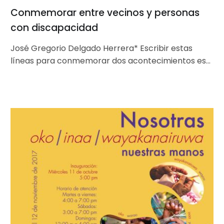
Conmemorar entre vecinos y personas
con discapacidad
José Gregorio Delgado Herrera* Escribir estas
líneas para conmemorar dos acontecimientos es
una oportunidad para aportar a la memoria
colectiva…
“Nosotras,
nuestras
manos”
en
Barquisimeto