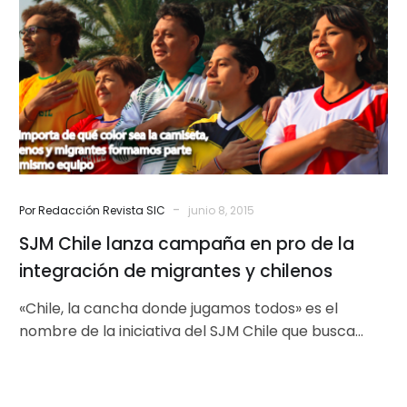
campaña
en
pro
de
la
integración
de
migrantes
y
-
Por Redacción Revista SIC
junio 8, 2015
chilenos
SJM Chile lanza campaña en pro de la
integración de migrantes y chilenos
«Chile, la cancha donde jugamos todos» es el
nombre de la iniciativa del SJM Chile que busca
promover una convivencia…