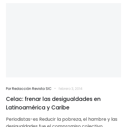
Celac:
frenar
las
desigualdades
en
Latinoamérica
y
Caribe
-
Por Redacción Revista SIC
febrero 3, 2014
Celac: frenar las desigualdades en
Latinoamérica y Caribe
Periodistas-es Reducir la pobreza, el hambre y las
desigualdades fue el compromiso colectivo