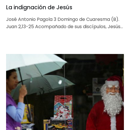
La indignación de Jesús
José Antonio Pagola 3 Domingo de Cuaresma (B).
Juan 2,13-25 Acompañado de sus discípulos, Jesús
sube por primera vez a…
Las
Navidades
que
ya
estamos
viviendo