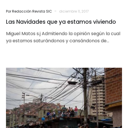
-
Por Redacción Revista SIC
diciembre 11, 2017
Las Navidades que ya estamos viviendo
Miguel Matos s.j Admitiendo la opinión según la cual
ya estamos saturándonos y cansándonos de
diagnósticos y de superlativos, me…
Por
qué
el
pueblo
no
reacciona
contundentemente