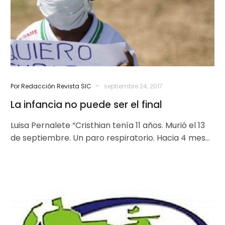
el
final
-
Por Redacción Revista SIC
septiembre 24, 2017
La infancia no puede ser el final
Luisa Pernalete “Cristhian tenía 11 años. Murió el 13
de septiembre. Un paro respiratorio. Hacia 4 meses
que se había…
Comunicado
de
la