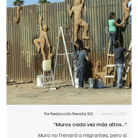
más
altos…”
-
Por Redacción Revista SIC
febrero 2, 2017
“Muros cada vez más altos…”
Muro no frenará a migrantes, pero sí