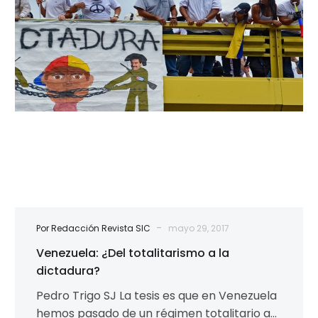
dictadura?
-
Por Redacción Revista SIC
mayo 29, 2017
Venezuela: ¿Del totalitarismo a la
dictadura?
Pedro Trigo SJ La tesis es que en Venezuela
hemos pasado de un régimen totalitario a