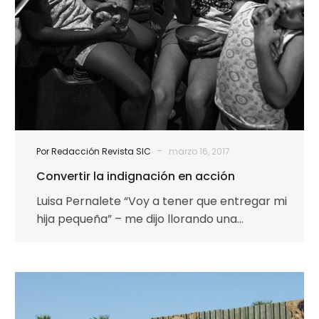
-
Por Redacción Revista SIC
marzo 16, 2017
Convertir la indignación en acción
Luisa Pernalete “Voy a tener que entregar mi
hija pequeña” – me dijo llorando una
“comadre” de San Félix, “No…
“Muros
cada
vez