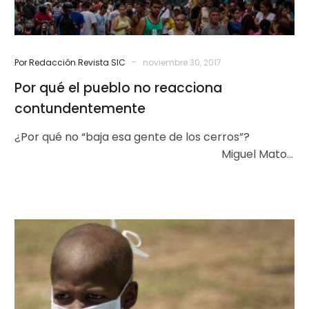
-
Por Redacción Revista SIC
noviembre 30, 2017
Por qué el pueblo no reacciona
contundentemente
¿Por qué no “baja esa gente de los cerros”?
Miguel Matos
s.j El gobierno marcha indolente y con cínica…
La
infancia
no
puede
ser