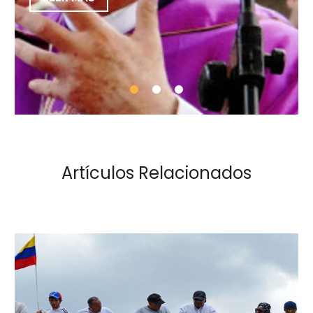
Artículos Relacionados
Venezuela:
¿Del
totalitarismo
a
la