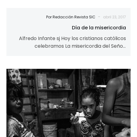
-
Por Redacción Revista SIC
abril 23, 2017
Día de la misericordia
Alfredo Infante sj Hoy los cristianos católicos
celebramos La misericordia del Señor.
Celebrar la misericordia del Señor, es
celebrar que…
Convertir
la
indignación
en
acción