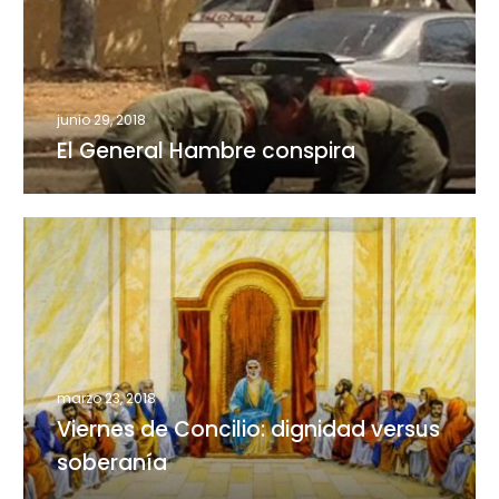
conspira
junio 29, 2018
El General Hambre conspira
Viernes
de
Concilio:
dignidad
versus
soberanía
marzo 23, 2018
Viernes de Concilio: dignidad versus
soberanía