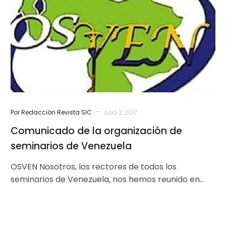
organización
de
seminarios
de
Venezuela
-
Por Redacción Revista SIC
julio 2, 2017
Comunicado de la organización de
seminarios de Venezuela
OSVEN Nosotros, los rectores de todos los
seminarios de Venezuela, nos hemos reunido en
asamblea extraordinaria de nuestra organización
(OSVEN),…