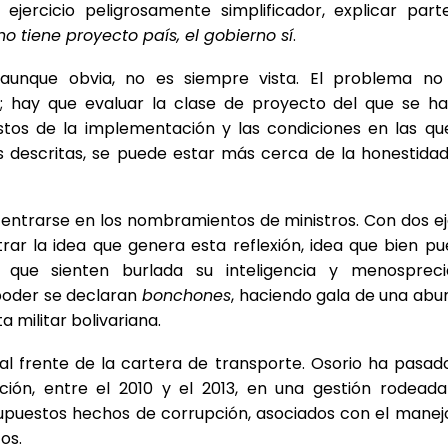
jercicio peligrosamente simplificador, explicar part
no tiene proyecto país, el gobierno sí
.
aunque obvia, no es siempre vista. El problema no 
 hay que evaluar la clase de proyecto del que se hab
ostos de la implementación y las condiciones en las qu
s descritas, se puede estar más cerca de la honestidad
 centrarse en los nombramientos de ministros. Con dos 
ar la idea que genera esta reflexión, idea que bien pu
 que sienten burlada su inteligencia y menosprec
 poder se declaran
bonchones
, haciendo gala de una abu
a militar bolivariana.
l frente de la cartera de transporte. Osorio ha pasado
ación, entre el 2010 y el 2013, en una gestión rodeada
supuestos hechos de corrupción, asociados con el manej
os.