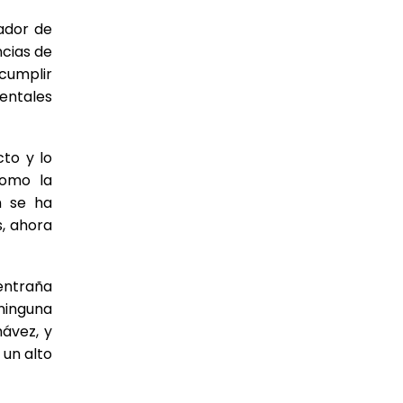
tador de
ncias de
cumplir
entales
cto y lo
como la
n se ha
s, ahora
 entraña
 ninguna
hávez, y
 un alto