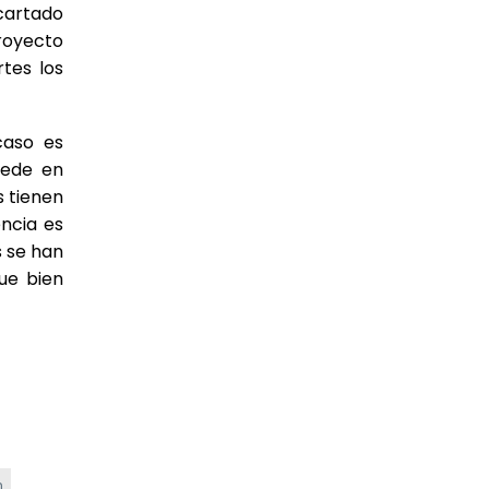
scartado
proyecto
rtes los
caso es
cede en
s tienen
encia es
s se han
ue bien
n