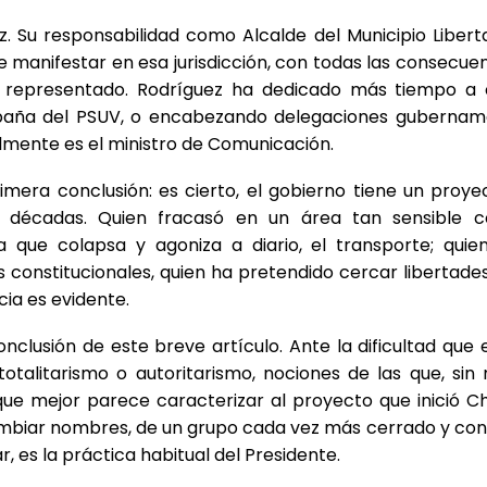
z. Su responsabilidad como Alcalde del Municipio Liber
 manifestar en esa jurisdicción, con todas las consecue
ha representado. Rodríguez ha dedicado más tiempo a 
ampaña del PSUV, o encabezando delegaciones gubernam
almente es el ministro de Comunicación.
mera conclusión: es cierto, el gobierno tiene un proye
s décadas. Quien fracasó en un área tan sensible 
 que colapsa y agoniza a diario, el transporte; quie
constitucionales, quien ha pretendido cercar libertade
ia es evidente.
onclusión de este breve artículo. Ante la dificultad que
otalitarismo o autoritarismo, nociones de las que, sin
 que mejor parece caracterizar al proyecto que inició C
cambiar nombres, de un grupo cada vez más cerrado y con
 es la práctica habitual del Presidente.