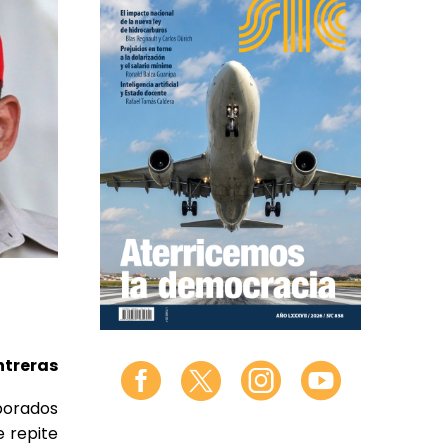
ntreras
borados
 repite