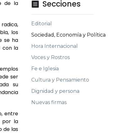
Secciones
e de la

Editorial
radica,
la, los
Sociedad, Economía y Política
e se ha
Hora Internacional
 con la
Voces y Rostros
ejemplos
Fe e Iglesia
ede ser
Cultura y Pensamiento
iada su
Dignidad y persona
ndancia
Nuevas firmas
, entre
 por la
o de las