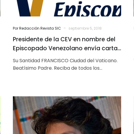
Venezolano
envía
carta
al
-
Por Redacción Revista SIC
septiembre 5, 2018
Papa
Presidente de la CEV en nombre del
Francisco
Episcopado Venezolano envía carta
al Papa Francisco
Su Santidad FRANCISCO Ciudad del Vaticano.
Beatísimo Padre. Reciba de todos los
miembros de la Conferencia Episcopal
Venezolana, nuestra palabra…
Maduro
y
su
entorno
no