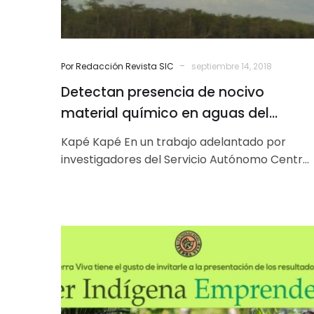
del
municipio
Atabapo
-
Por Redacción Revista SIC
septiembre 14, 2018
Detectan presencia de nocivo
material químico en aguas del
municipio Atabapo
Kapé Kapé En un trabajo adelantado por
investigadores del Servicio Autónomo Centro
de Investigación y Control de Enfermedades
Tropicales (SACAICET)…
Presentarán
los
resultados
del
proyecto