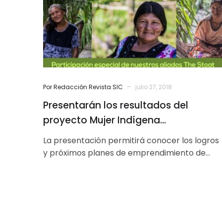
Mujer
Indígena
Emprendedora
-
Por Redacción Revista SIC
julio 27, 2018
Presentarán los resultados del
proyecto Mujer Indígena
Emprendedora
La presentación permitirá conocer los logros
y próximos planes de emprendimiento de
mujeres artesanas. Destacará el trabajo
digno de las…