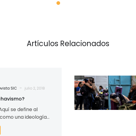
Artículos Relacionados
La
Iglesia
-
vista SIC
julio 2, 2018
de
 chavismo?
Trinidad
quí se define al
y
como una ideología
Tobago
ructurada porque en
pone
 es, sino…
la