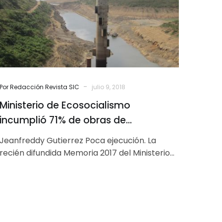
de
obras
de
mantenimiento
de
embalses
en
-
Por Redacción Revista SIC
julio 9, 2018
2017
Ministerio de Ecosocialismo
incumplió 71% de obras de
mantenimiento de embalses en 2017
Jeanfreddy Gutierrez Poca ejecución. La
recién difundida Memoria 2017 del Ministerio
de Ecosocialismo y Aguas revela que, de las
100…