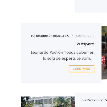
-
Por Redacción Revista SIC
junio 27, 2018
La espera
Leonardo Padrón Todos caben en
la sala de espera. Le vamos
haciendo espacio al ánimo o al
LEER MÁS
pesar que cada…
La
Por Redacción Re
UCAB