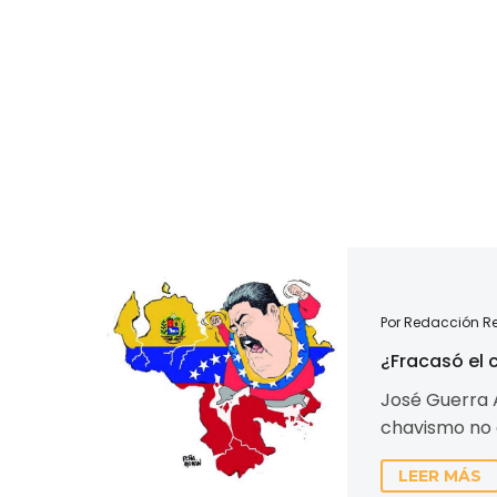
¿Fracasó
el
Por Redacción Re
chavismo?
¿Fracasó el
José Guerra A
chavismo no 
política est
LEER MÁS
realidad no lo