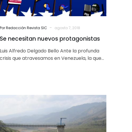
-
Por Redacción Revista SIC
agosto 7, 2018
Se necesitan nuevos protagonistas
Luis Alfredo Delgado Bello Ante la profunda
crisis que atravesamos en Venezuela, la que
requerimos superar con urgencia, nos
preguntamos…
Ministerio
de
Ecosocialismo
incumplió
71%