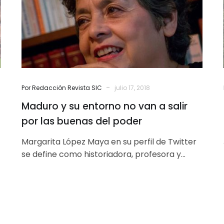
van
a
salir
por
las
buenas
del
-
Por Redacción Revista SIC
julio 17, 2018
poder
Maduro y su entorno no van a salir
por las buenas del poder
Margarita López Maya en su perfil de Twitter
se define como historiadora, profesora y
analista político. Es licenciada en Historia…