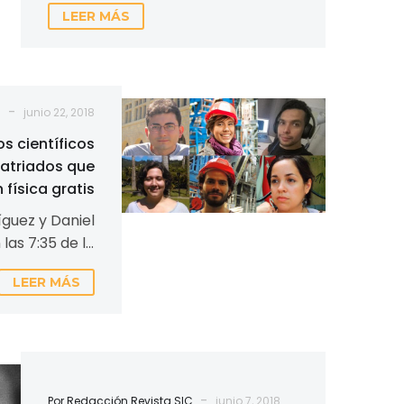
LEER MÁS
nación caribeña de cerca…
Los
-
C
junio 22, 2018
exitosos
os científicos
científicos
atriados que
venezolanos
física gratis
expatriados
guez y Daniel
que
las 7:35 de la
enseñan
 el científico
física
LEER MÁS
turo Sánchez…
gratis
-
Por Redacción Revista SIC
junio 7, 2018