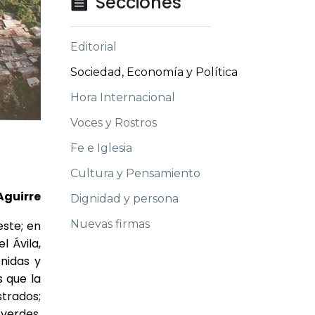
Secciones

Editorial
Sociedad, Economía y Política
Hora Internacional
Voces y Rostros
Fe e Iglesia
Cultura y Pensamiento
Aguirre
Dignidad y persona
Nuevas firmas
este; en
l Ávila,
nidas y
s que la
strados;
verdes,