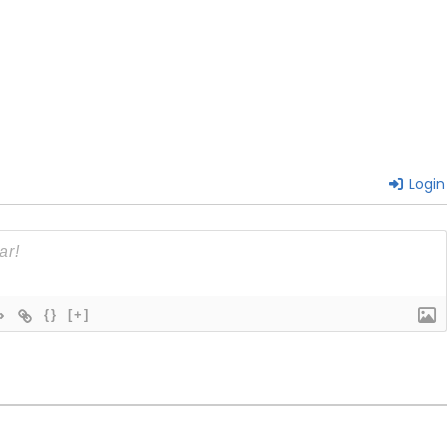
Login
{}
[+]