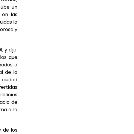
sube un
 en las
uidas la
rorosa y
 y dijo:
los que
chados o
al de la
 ciudad
vertidas
dificios
lacio de
ma a la
 de los