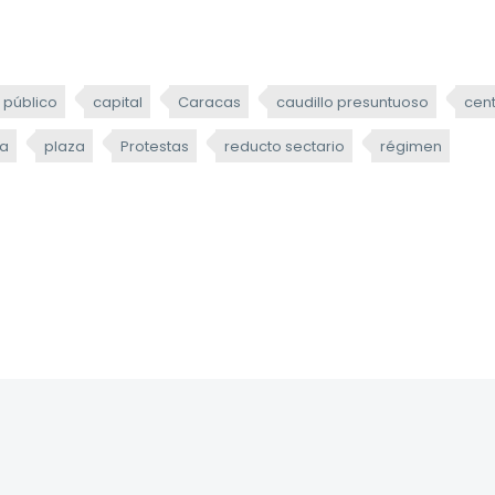
 público
capital
Caracas
caudillo presuntuoso
cen
ia
plaza
Protestas
reducto sectario
régimen