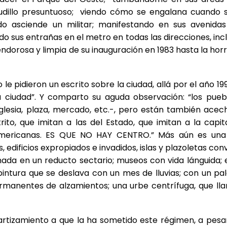
dillo presuntuoso; viendo cómo se engalana cuando 
o asciende un militar; manifestando en sus avenidas
o sus entrañas en el metro en todas las direcciones, incl
endorosa y limpia de su inauguración en 1983 hasta la hor
pidieron un escrito sobre la ciudad, allá por el año 1991,
 ciudad”. Y comparto su aguda observación: “los pueb
iglesia, plaza, mercado, etc.-, pero están también ace
rito, que imitan a las del Estado, que imitan a la capit
eamericanas. ES QUE NO HAY CENTRO.” Más aún es una
dificios expropiados e invadidos, islas y plazoletas con
da en un reducto sectario; museos con vida lánguida; e
intura que se deslava con un mes de lluvias; con un pa
rmanentes de alzamientos; una urbe centrífuga, que lla
rtizamiento a que la ha sometido este régimen, a pesar