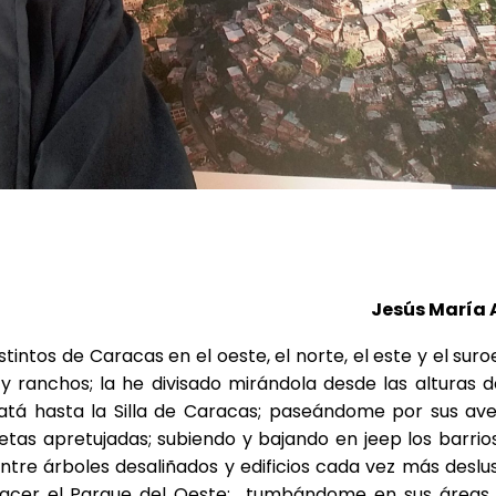
Jesús María 
tintos de Caracas en el oeste, el norte, el este y el suro
y ranchos; la he divisado mirándola desde las alturas de
uatá hasta la Silla de Caracas; paseándome por sus ave
setas apretujadas; subiendo y bajando en jeep los barrio
tre árboles desaliñados y edificios cada vez más deslu
 nacer el Parque del Oeste; tumbándome en sus áreas 