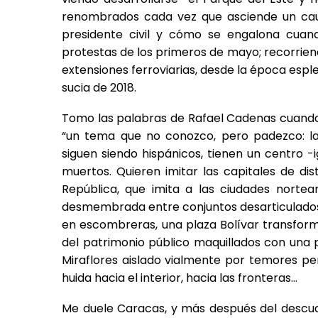
renombrados cada vez que asciende un cau
presidente civil y cómo se engalona cuand
protestas de los primeros de mayo; recorriend
extensiones ferroviarias, desde la época espl
sucia de 2018.
Tomo las palabras de Rafael Cadenas cuando le 
“un tema que no conozco, pero padezco: la
siguen siendo hispánicos, tienen un centro -
muertos. Quieren imitar las capitales de dist
República, que imita a las ciudades nort
desmembrada entre conjuntos desarticulados, e
en escombreras, una plaza Bolívar transforma
del patrimonio público maquillados con una p
Miraflores aislado vialmente por temores pe
huida hacia el interior, hacia las fronteras…
Me duele Caracas, y más después del descua