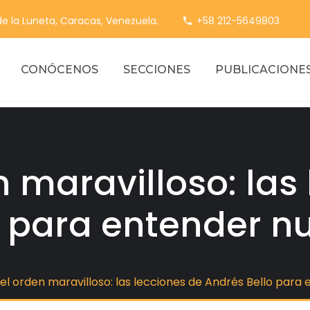
 de la Luneta, Caracas, Venezuela.
+58 212-5649803
CONÓCENOS
SECCIONES
PUBLICACIONE
n maravilloso: las
o para entender n
 el orden maravilloso: las lecciones de Andrés Bello par