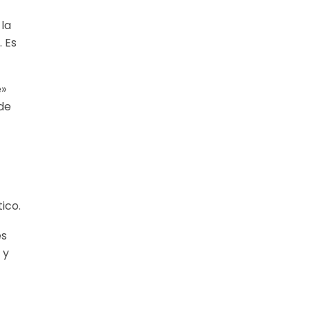
 la
. Es
e»
de
ico.
es
 y