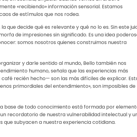
ente «recibiendo» información sensorial. Estamos
caos de estímulos que nos rodea.
la que decide qué es relevante y qué no lo es. Sin este jui
amorfa de impresiones sin significado. Es una idea podero
conocer: somos nosotros quienes construimos nuestra
organizar y darle sentido al mundo, Bello también nos
entendimiento humano, señala que las experiencias más
café recién hecho— son las más difíciles de explicar. Est
enos primordiales del entendimiento», son imposibles de
: la base de todo conocimiento está formada por element
 recordatorio de nuestra vulnerabilidad intelectual y u
os que subyacen a nuestra experiencia cotidiana.