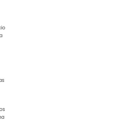
cio
sa
as
os
na