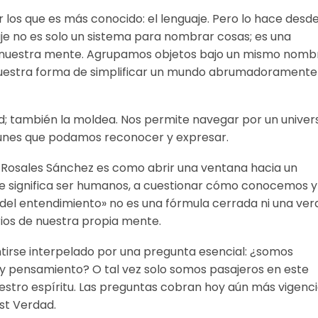
 los que es más conocido: el lenguaje. Pero lo hace desd
aje no es solo un sistema para nombrar cosas; es una
de nuestra mente. Agrupamos objetos bajo un mismo nomb
 nuestra forma de simplificar un mundo abrumadoramente
idad; también la moldea. Nos permite navegar por un univer
munes que podamos reconocer y expresar.
Dr. Rosales Sánchez es como abrir una ventana hacia un
que significa ser humanos, a cuestionar cómo conocemos y
del entendimiento» no es una fórmula cerrada ni una ve
rios de nuestra propia mente.
entirse interpelado por una pregunta esencial: ¿somos
y pensamiento? O tal vez solo somos pasajeros en este
 nuestro espíritu. Las preguntas cobran hoy aún más vigenc
ost Verdad.