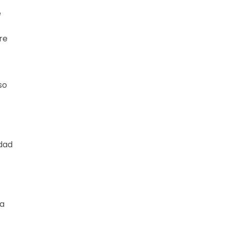
e
re
so
rdad
ia