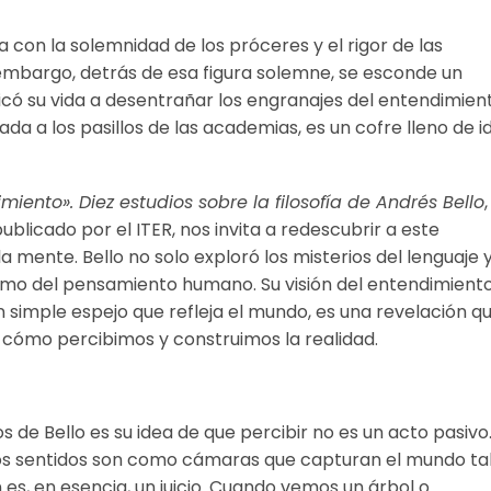
 con la solemnidad de los próceres y el rigor de las
mbargo, detrás de esa figura solemne, se esconde un
icó su vida a desentrañar los engranajes del entendimien
 a los pasillos de las academias, es un cofre lleno de i
miento». Diez estudios sobre la filosofía de Andrés Bello
,
ublicado por el ITER, nos invita a redescubrir a este
la mente. Bello no solo exploró los misterios del lenguaje y
ismo del pensamiento humano. Su visión del entendimient
 simple espejo que refleja el mundo, es una revelación q
 cómo percibimos y construimos la realidad.
 de Bello es su idea de que percibir no es un acto pasivo
os sentidos son como cámaras que capturan el mundo ta
es, en esencia, un juicio. Cuando vemos un árbol o