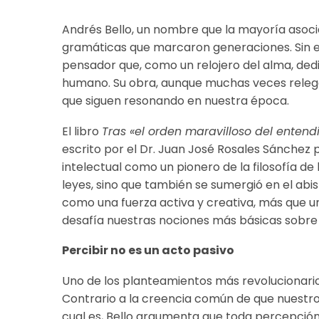
Andrés Bello, un nombre que la mayoría asocia
gramáticas que marcaron generaciones. Sin e
pensador que, como un relojero del alma, ded
humano. Su obra, aunque muchas veces relegada
que siguen resonando en nuestra época.
El libro
Tras «el orden maravilloso del entendi
escrito por el Dr. Juan José Rosales Sánchez p
intelectual como un pionero de la filosofía de 
leyes, sino que también se sumergió en el ab
como una fuerza activa y creativa, más que un
desafía nuestras nociones más básicas sobre
Percibir no es un acto pasivo
Uno de los planteamientos más revolucionarios
Contrario a la creencia común de que nuestr
cual es, Bello argumenta que toda percepción 