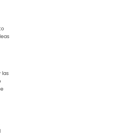
to
deas
 las
o
ue
.
l