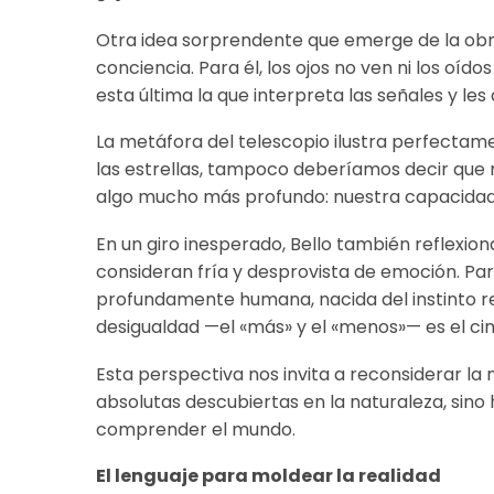
Otra idea sorprendente que emerge de la obra 
conciencia. Para él, los ojos no ven ni los oíd
esta última la que interpreta las señales y les 
La metáfora del telescopio ilustra perfectame
las estrellas, tampoco deberíamos decir que n
algo mucho más profundo: nuestra capacidad 
En un giro inesperado, Bello también reflexio
consideran fría y desprovista de emoción. Pa
profundamente humana, nacida del instinto re
desigualdad —el «más» y el «menos»— es el cim
Esta perspectiva nos invita a reconsiderar la
absolutas descubiertas en la naturaleza, sin
comprender el mundo.
El lenguaje para moldear la realidad