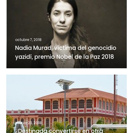
Murad,
víctima
del
genocidio
yazidí,
premio
octubre 7, 2018
Nobel
Nadia Murad, víctima del genocidio
de
yazidí, premio Nobel de la Paz 2018
la
Paz
2018
¿Destinada
convertirse
en
otra
víctima
del
progreso?
marzo 23, 2018
¿Destinada convertirse en otra