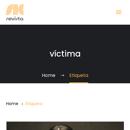
víctima
Home
Etiqueta
Home
Etiqueta
Nadia