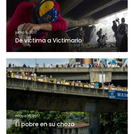
Victimario
junio 9, 2017
De victima a Victimario
El
pobre
en
su
choza
mayo 15, 2017
El pobre en su choza