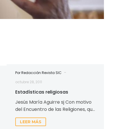
s
-
Por Redacción Revista SIC
octubre 28, 2011
Estadísticas religiosas
Jesús María Aguirre sj Con motivo
del Encuentro de las Religiones, que
se está celebrando en Asís estos
LEER MÁS
días, mucha…