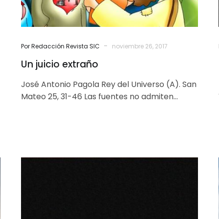
-
Por Redacción Revista SIC
noviembre 26, 2017
Un juicio extraño
José Antonio Pagola Rey del Universo (A). San
Mateo 25, 31-46 Las fuentes no admiten
dudas. Jesús vive volcado hacia…
El
silencio