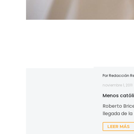
Menos
Por Redacción Re
católicos,
noviembre 1, 2011
no
más
Menos catól
ateos
Roberto Bric
llegada de l
que las religi
LEER MÁS
desaparecer.