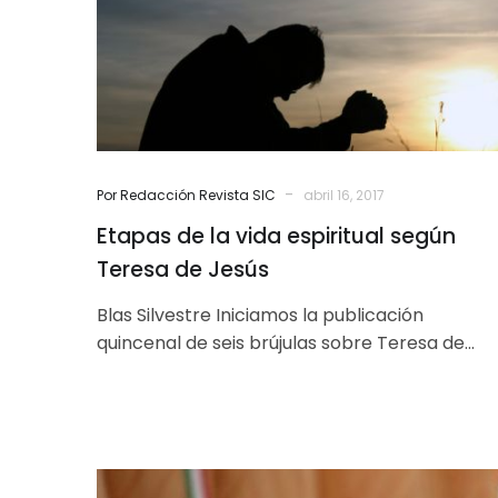
según
Teresa
de
Jesús
-
Por Redacción Revista SIC
abril 16, 2017
Etapas de la vida espiritual según
Teresa de Jesús
Blas Silvestre Iniciamos la publicación
quincenal de seis brújulas sobre Teresa de
Jesús que nos ayuden en nuestra vida
espiritual….