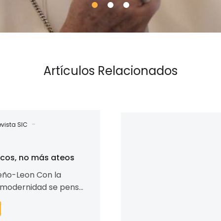
Artículos Relacionados
Estadística
-
vista SIC
religiosas
icos, no más ateos
eño-Leon Con la
a modernidad se pensó
ones iban a
 Se afirmaba que