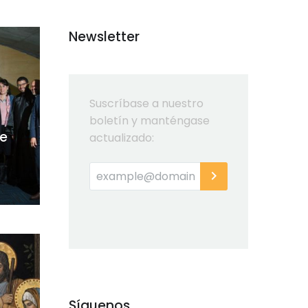
Newsletter
Suscríbase a nuestro
boletín y manténgase
se
actualizado:
Síguenos