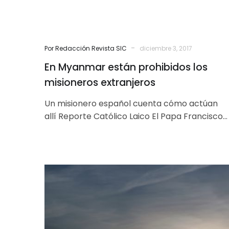
-
Por Redacción Revista SIC
diciembre 3, 2017
En Myanmar están prohibidos los
misioneros extranjeros
Un misionero español cuenta cómo actúan
allí Reporte Católico Laico El Papa Francisco
visita Myanmar y Bangladesh, en el que…
Etapas
de
la
vida
espiritual