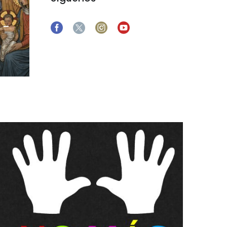
 –
Derrotar
la
violencia