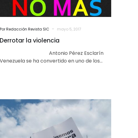
-
Por Redacción Revista SIC
mayo 5, 2017
Derrotar la violencia
Antonio Pérez Esclarín
Venezuela se ha convertido en uno de los
países más violentos del mundo. Vivimos una
especie…
Si
hubiera
un
grupo…