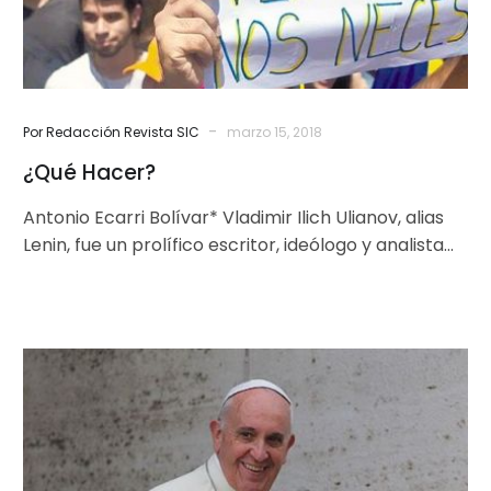
-
Por Redacción Revista SIC
marzo 15, 2018
¿Qué Hacer?
Antonio Ecarri Bolívar* Vladimir Ilich Ulianov, alias
Lenin, fue un prolífico escritor, ideólogo y analista
político ruso, quien por llevar…
El
Papa
impulsa
reforma
de