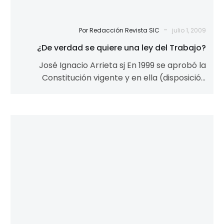
-
Por Redacción Revista SIC
julio 1, 2009
¿De verdad se quiere una ley del Trabajo?
José Ignacio Arrieta sj En 1999 se aprobó la
Constitución vigente y en ella (disposición
transitoria 4, 3) se exigía…
Un
vistazo
a
la
nueva
Ley
de
los
Consejos