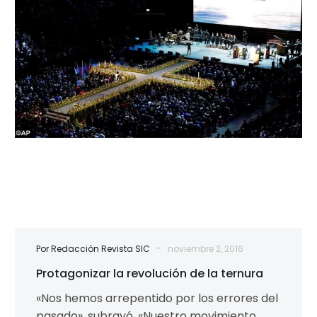
de
la
ternura
-
Por Redacción Revista SIC
noviembre 2, 2016
Protagonizar la revolución de la ternura
«Nos hemos arrepentido por los errores del
pasado», subrayó. «Nuestro movimiento