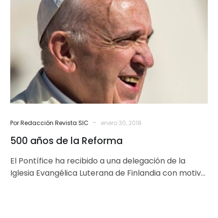
de
la
Reforma
-
Por Redacción Revista SIC
enero 30, 2018
500 años de la Reforma
El Pontífice ha recibido a una delegación de la
Iglesia Evangélica Luterana de Finlandia con motivo
de la fiesta de…