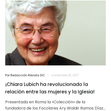
¡Chiara
Lubich
ha
revolucionado
la
relación
entre
las
mujeres
y
la
Iglesia!
-
Por Redacción Revista SIC
noviembre 19, 2017
¡Chiara Lubich ha revolucionado la
relación entre las mujeres y la Iglesia!
Presentada en Roma la «Colección» de la
fundadora de los Focolares Ary Waldir Ramos Díaz