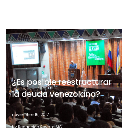
La obra de Chiara Lubich…
¿Es posible reestructurar
la deuda venezolana?
noviembre 16, 2017
by Redacción Revista SIC