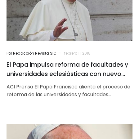
facultades
y
universidades
eclesiásticas
con
nuevo
documento
-
Por Redacción Revista SIC
febrero 11, 2018
El Papa impulsa reforma de facultades y
universidades eclesiásticas con nuevo
documento
ACI Prensa El Papa Francisco alienta el proceso de
reforma de las universidades y facultades
eclesiásticas mediante una nueva Constitución…
500
años