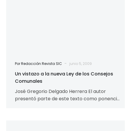
Comunales
-
Por Redacción Revista SIC
junio 5, 2009
Un vistazo a la nueva Ley de los Consejos
Comunales
José Gregorio Delgado Herrera El autor
presentó parte de este texto como ponencia
en el foro Consejos Comunales: Percepción
Comunitaria…
Editorial