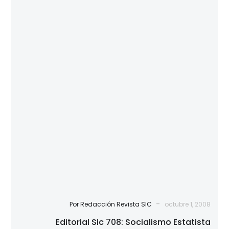
Sic
708:
Socialismo
Estatista
Antidemocrático
-
Por Redacción Revista SIC
octubre 1, 2008
Editorial Sic 708: Socialismo Estatista