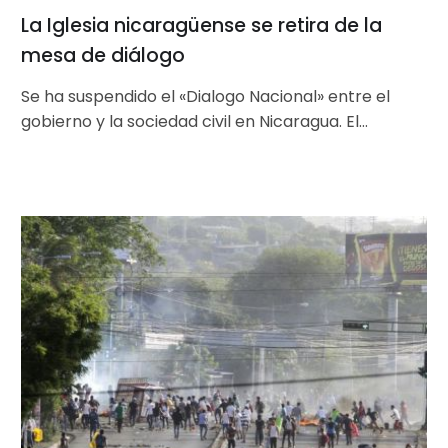
La Iglesia nicaragüense se retira de la
mesa de diálogo
Se ha suspendido el «Dialogo Nacional» entre el
gobierno y la sociedad civil en Nicaragua. El
Gobierno denuncia «el diseño…
CPAL
en
solidaridad
con
la
CAM
y
la
UCA