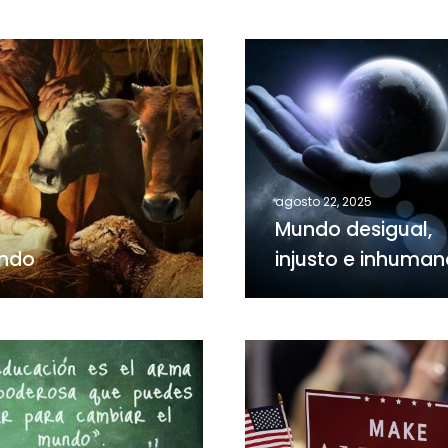
Mundo
desigual,
injusto
e
inhumano
agosto 22, 2025
Mundo desigual,
undo
injusto e inhuman
America
First
ión
2.0:
Trump