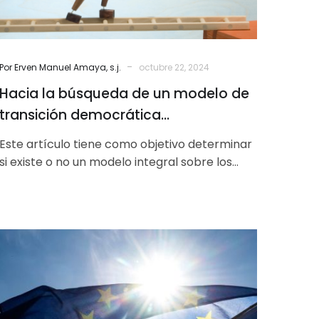
democrática
latinoamericano
-
Por Erven Manuel Amaya, s.j.
octubre 22, 2024
Hacia la búsqueda de un modelo de
transición democrática
latinoamericano
Este artículo tiene como objetivo determinar
si existe o no un modelo integral sobre los
procesos de transiciones hacia la…
¿Hay
que
votar
por
Europa?