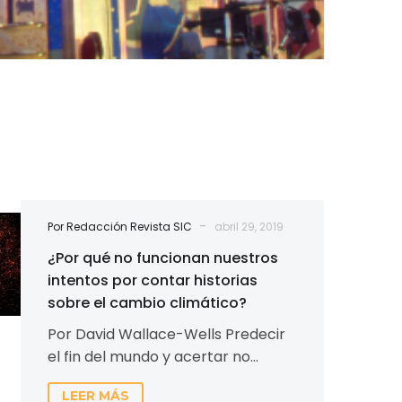
-
Por Redacción Revista SIC
abril 29, 2019
¿Por qué no funcionan nuestros
intentos por contar historias
sobre el cambio climático?
Por David Wallace-Wells Predecir
el fin del mundo y acertar no
debería ser motivo de celebración.
LEER MÁS
Sin embargo, a lo largo…