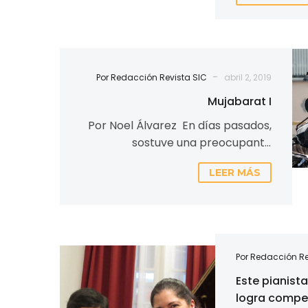
la
mejor
atleta
del
mundo
-
Por Redacción Revista SIC
abril 2, 2019
Mujabarat I
Por Noel Álvarez En días pasados,
sostuve una preocupante
conversación con un amigo
LEER MÁS
empresario, oriundo del Medio
Oriente. Me contó…
Este
Por Redacción Re
pianista
Este pianist
de
logra compet
origen