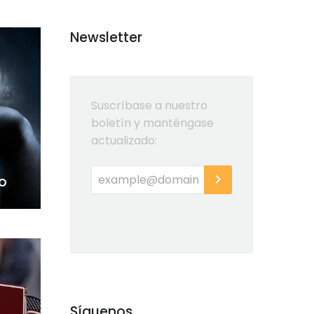
Newsletter
Suscríbase a nuestro
boletín y manténgase
actualizado:
o
Síguenos