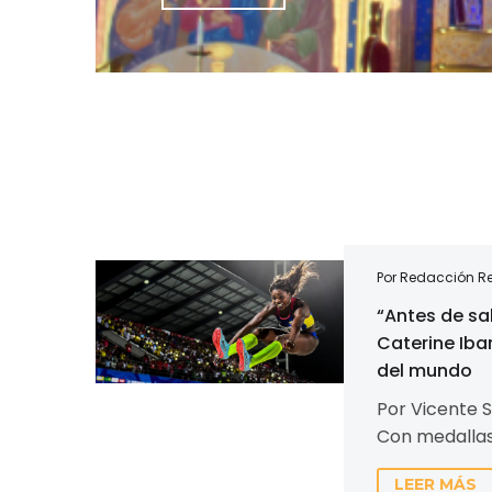
“Antes
Por Redacción Re
de
“Antes de sal
saltar
Caterine Iba
invoco
del mundo
a
Por Vicente S
Dios”:
Con medallas
Caterine
Juegos Olímpi
Ibargüen,
LEER MÁS
mundiales, e