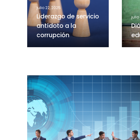
a
futuro
julio 22, 2025
la
Liderazgo de servicio
corrupción
julio
antídoto a la
Di
corrupción
ed
¿Sociedad
de
la
sospecha?