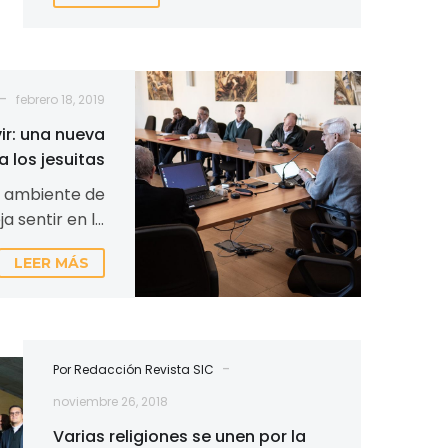
Listos
-
febrero 18, 2019
para
servir:
vir: una nueva
una
a los jesuitas
nueva
o ambiente de
misión
a sentir en la
para
os jesuitas en
los
LEER MÁS
a. Se debe a…
jesuitas
-
Por Redacción Revista SIC
noviembre 26, 2018
Varias religiones se unen por la