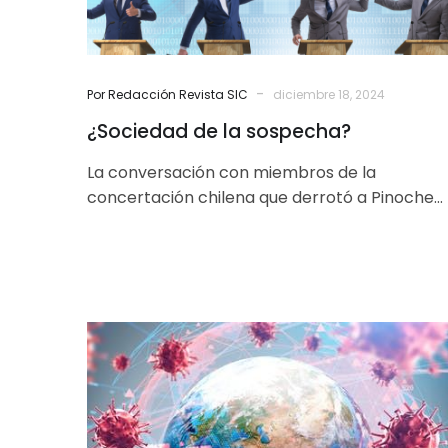
-
Por Redacción Revista SIC
diciembre 18, 2024
¿Sociedad de la sospecha?
La conversación con miembros de la
concertación chilena que derrotó a Pinochet
en el plebiscito de octubre de 1988 resulta…
Anotaciones
sobre
una
pandemia
por