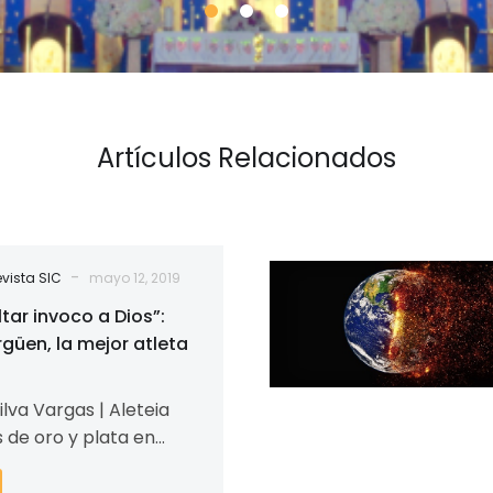
Artículos Relacionados
¿Por
-
vista SIC
mayo 12, 2019
qué
tar invoco a Dios”:
no
rgüen, la mejor atleta
funcionan
nuestros
ilva Vargas | Aleteia
intentos
 de oro y plata en
por
cos y varios títulos
contar
sta…