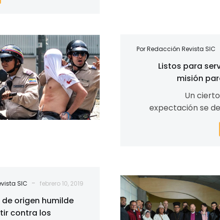
historias
sobre
el
cambio
Mujabarat
climático?
Por Redacción Revista SIC
I
Listos para ser
misión par
Un ciert
expectación se dej
Curia General de l
Rom
Varias
-
vista SIC
febrero 10, 2019
religiones
a de origen humilde
se
ir contra los
unen