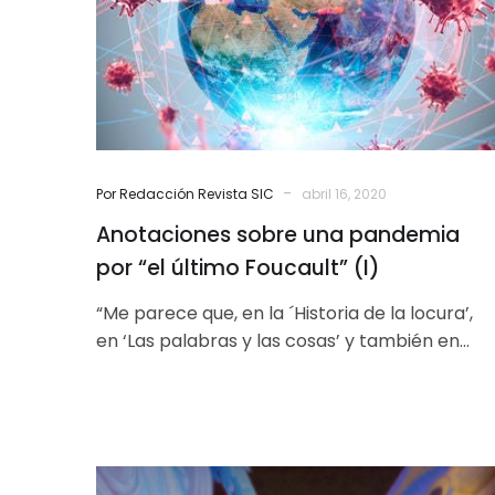
“el
último
Foucault”
(I)
-
Por Redacción Revista SIC
abril 16, 2020
Anotaciones sobre una pandemia
por “el último Foucault” (I)
“Me parece que, en la ´Historia de la locura’,
en ‘Las palabras y las cosas’ y también en
‘Vigilar y…