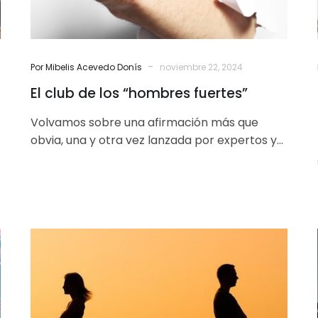
-
Por Mibelis Acevedo Donís
noviembre 22, 2024
El club de los “hombres fuertes”
Volvamos sobre una afirmación más que
obvia, una y otra vez lanzada por expertos y
machacada los hechos: la democracia…
Aprovechar
el
virus
para
reconciliarnos