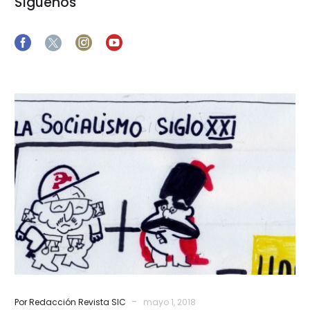
Síguenos
En
los
próximos
gobiernos
-
Por Redacción Revista SIC
mayo 1, 2018