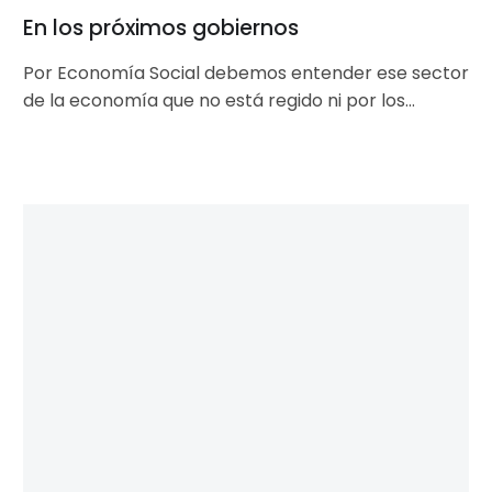
En los próximos gobiernos
Por Economía Social debemos entender ese sector
de la economía que no está regido ni por los
principios de la…
Hacia
una
política
de
Estado
para
la
economía
social
y
las