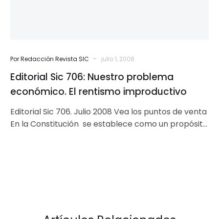
rentismo
improductivo
-
Por Redacción Revista SIC
julio 1, 2008
Editorial Sic 706: Nuestro problema
económico. El rentismo improductivo
Editorial Sic 706. Julio 2008 Vea los puntos de venta
En la Constitución se establece como un propósito
del Estado…