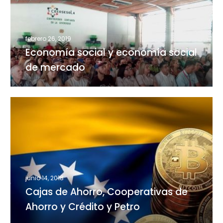
economía
social
de
mercado
febrero 26, 2019
Economía social y economía social
de mercado
Cajas
de
Ahorro,
Cooperativas
de
Ahorro
y
junio 14, 2018
Crédito
Cajas de Ahorro, Cooperativas de
y
Ahorro y Crédito y Petro
Petro