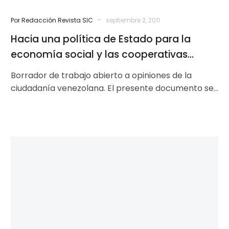
cooperativas
-
Por Redacción Revista SIC
septiembre 2, 2011
venezolanas
Hacia una política de Estado para la
como
ejes
economía social y las cooperativas
de
venezolanas como ejes de un modelo de
Borrador de trabajo abierto a opiniones de la
un
desarrollo basado en la cooperación
ciudadanía venezolana. El presente documento se
modelo
refiere a la Economía Social (ES),…
de
desarrollo
basado
en
Editorial
la
Sic
cooperación
706:
Nuestro
problema
económico.
El