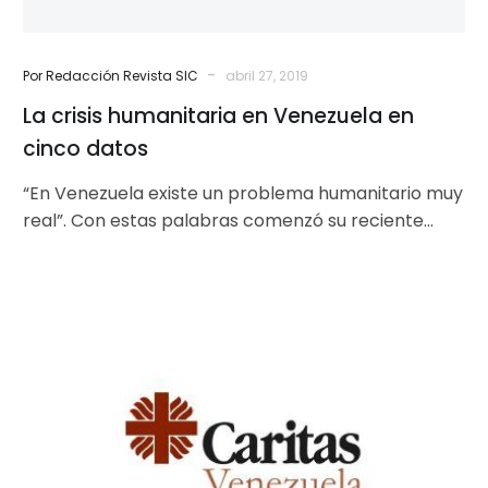
-
Por Redacción Revista SIC
abril 27, 2019
La crisis humanitaria en Venezuela en
cinco datos
“En Venezuela existe un problema humanitario muy
real”. Con estas palabras comenzó su reciente
intervención ante el Consejo de Seguridad…
Comunicado:
Cáritas
se
sumaría
a
la