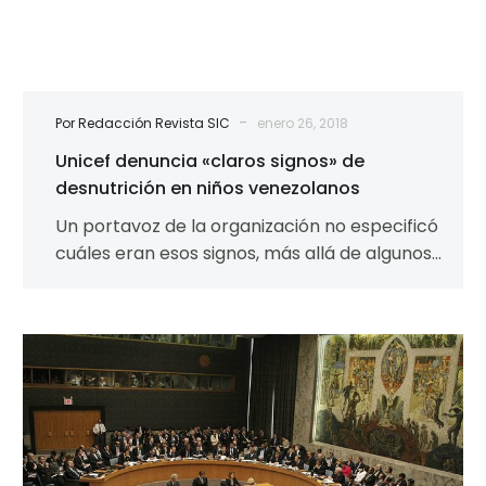
-
Por Redacción Revista SIC
enero 26, 2018
Unicef denuncia «claros signos» de
desnutrición en niños venezolanos
Un portavoz de la organización no especificó
cuáles eran esos signos, más allá de algunos
informes realizados por Cáritas EFE…
“Venezuela
tiene
un
estado
fallido”