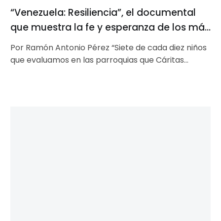
“Venezuela: Resiliencia”, el documental
necesitados
que muestra la fe y esperanza de los más
necesitados
Por Ramón Antonio Pérez “Siete de cada diez niños
que evaluamos en las parroquias que Cáritas
atiende, tiene algún tipo…
La
crisis
humanitaria
en
Venezuela
en
cinco
datos