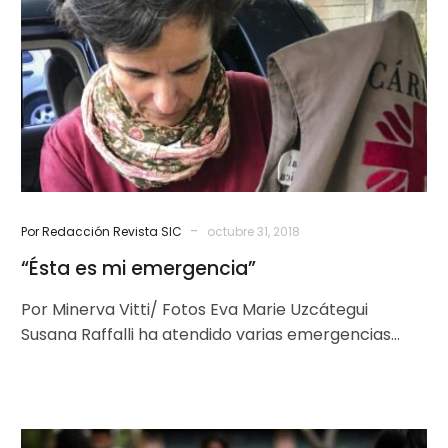
emergencia”
-
Por Redacción Revista SIC
octubre 31, 2018
“Ésta es mi emergencia”
Por Minerva Vitti/ Fotos Eva Marie Uzcátegui
Susana Raffalli ha atendido varias emergencias
humanitarias alrededor del mundo: desde
Guatemala, trabajando…
Acompañamiento