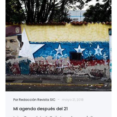
después
del
21
-
Por Redacción Revista SIC
mayo 21, 2018
Mi agenda después del 21