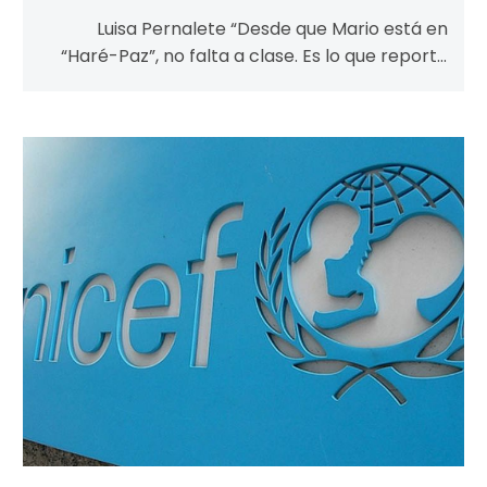
Luisa Pernalete “Desde que Mario está en
“Haré-Paz”, no falta a clase. Es lo que reporta
la maestra de educación…
Unicef
denuncia
«claros
signos»
de
desnutrición
en
niños
venezolanos