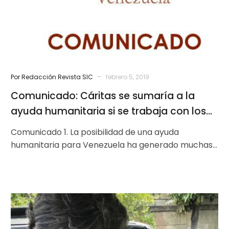
ayuda
humanitaria
si
se
trabaja
con
-
Por Redacción Revista SIC
febrero 5, 2019
los
Comunicado: Cáritas se sumaría a la
mecanismos
apropiados
ayuda humanitaria si se trabaja con los
mecanismos apropiados
Comunicado 1. La posibilidad de una ayuda
humanitaria para Venezuela ha generado muchas
expectativas por las grandes necesidades del
pueblo…
“Ésta
es
mi