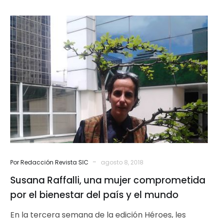
Susana
Raffalli,
una
mujer
comprometida
por
el
bienestar
del
país
y
el
-
Por Redacción Revista SIC
agosto 8, 2018
mundo
Susana Raffalli, una mujer comprometida
por el bienestar del país y el mundo
En la tercera semana de la edición Héroes, les