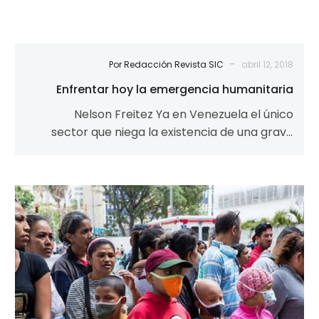
-
Por Redacción Revista SIC
abril 12, 2018
Enfrentar hoy la emergencia humanitaria
Nelson Freitez Ya en Venezuela el único
sector que niega la existencia de una grave
Emergencia Humanitaria es el propio…
Sin
niños
no
hay
patria