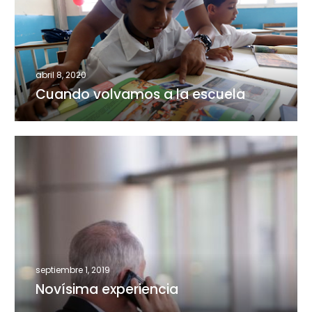
la
escuela
abril 8, 2020
Cuando volvamos a la escuela
Novísima
experiencia
septiembre 1, 2019
Novísima experiencia