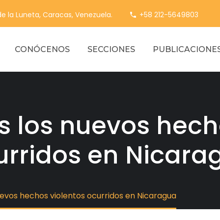
 de la Luneta, Caracas, Venezuela.
+58 212-5649803
CONÓCENOS
SECCIONES
PUBLICACIONE
 los nuevos hecho
urridos en Nicara
evos hechos violentos ocurridos en Nicaragua