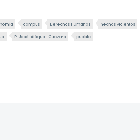
onomía
campus
Derechos Humanos
hechos violentos
ua
P. José Idiáquez Guevara
pueblo