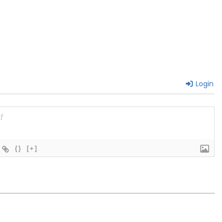
Login
{}
[+]