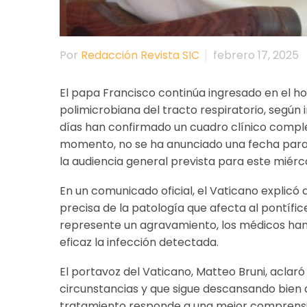
Por
Redacción Revista SIC
febrero 17, 2025
El papa Francisco continúa ingresado en el h
polimicrobiana del tracto respiratorio, según 
días han confirmado un cuadro clínico complej
momento, no se ha anunciado una fecha para s
la audiencia general prevista para este miérc
En un comunicado oficial, el Vaticano explicó 
precisa de la patología que afecta al pontífi
represente un agravamiento, los médicos han
eficaz la infección detectada.
El portavoz del Vaticano, Matteo Bruni, aclar
circunstancias y que sigue descansando bien d
tratamiento responde a una mejor comprensi