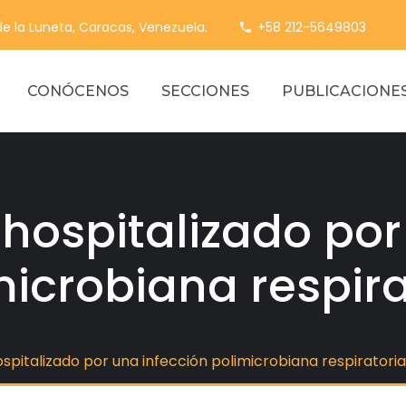
 de la Luneta, Caracas, Venezuela.
+58 212-5649803
CONÓCENOS
SECCIONES
PUBLICACIONE
 hospitalizado por
microbiana respira
ospitalizado por una infección polimicrobiana respiratoria