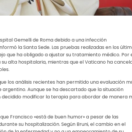
ospital Gemelli de Roma debido a una infección
informó la Santa Sede. Las pruebas realizadas en los últi
o que ha obligado a ajustar su tratamiento médico. Por 
u alta hospitalaria, mientras que el Vaticano ha cancel
oles.
que los análisis recientes han permitido una evaluación m
ce argentino. Aunque se ha descartado que la situación
 decidido modificar la terapia para abordar de manera 
ó que Francisco «está de buen humor» a pesar de las
urante su hospitalización. Según Bruni, el cambio en el
ón de la enfermedad y no a un empeoramiento de su