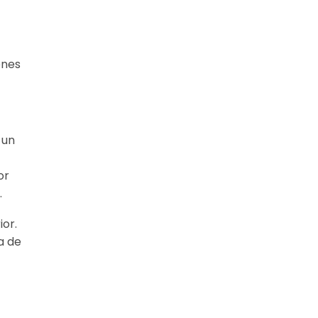
enes
 un
or
.
ior.
a de