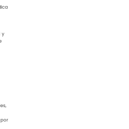
dica
 y
e
es,
 por