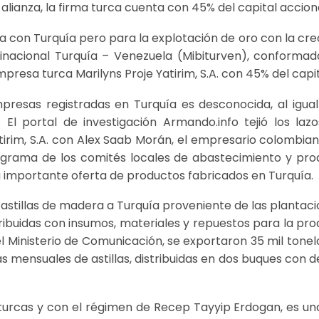
ianza, la firma turca cuenta con 45% del capital acciona
a con Turquía pero para la explotación de oro con la cre
nacional Turquía – Venezuela (Mibiturven), conformad
resa turca Marilyns Proje Yatirim, S.A. con 45% del capit
presas registradas en Turquía es desconocida, al igual
El portal de investigación Armando.info tejió los lazo
tirim, S.A. con Alex Saab Morán, el empresario colombia
rograma de los comités locales de abastecimiento y pro
 importante oferta de productos fabricados en Turquía.
 astillas de madera a Turquía proveniente de las plantac
etribuidas con insumos, materiales y repuestos para la pr
el Ministerio de Comunicación, se exportaron 35 mil tone
as mensuales de astillas, distribuidas en dos buques con d
turcas y con el régimen de Recep Tayyip Erdogan, es un