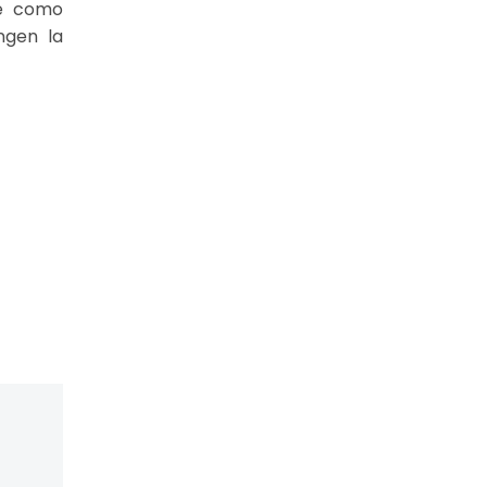
te como
ngen la