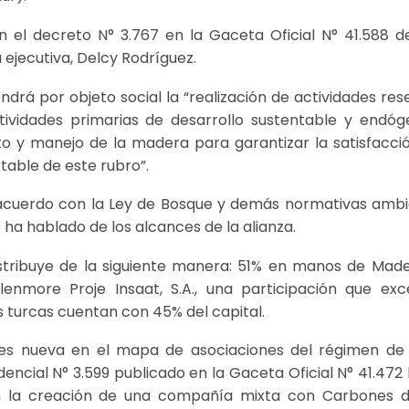
n el decreto N° 3.767 en la Gaceta Oficial N° 41.588 d
 ejecutiva, Delcy Rodríguez.
drá por objeto social la “realización de actividades re
ctividades primarias de desarrollo sustentable y endóg
o y manejo de la madera para garantizar la satisfacció
table de este rubro”.
de acuerdo con la Ley de Bosque y demás normativas amb
o ha hablado de los alcances de la alianza.
stribuye de la siguiente manera: 51% en manos de Made
enmore Proje Insaat, S.A., una participación que exc
s turcas cuentan con 45% del capital.
 es nueva en el mapa de asociaciones del régimen de 
encial N° 3.599 publicado en la Gaceta Oficial N° 41.472 l
en la creación de una compañía mixta con Carbones de