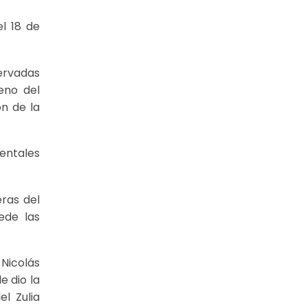
el 18 de
servadas
eno del
n de la
ientales
ras del
ede las
Nicolás
e dio la
l Zulia