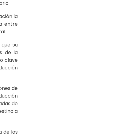
rio.
ación la
a entre
al.
 que su
s de la
no clave
ducción
iones de
oducción
ladas de
estino a
a de las