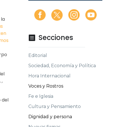
 la
as
ten
Secciones

smos
erpo
Editorial
Sociedad, Economía y Política
del
Hora Internacional
 ,
Voces y Rostros
Fe e Iglesia
 del
Cultura y Pensamiento
Dignidad y persona
Nuevas firmas