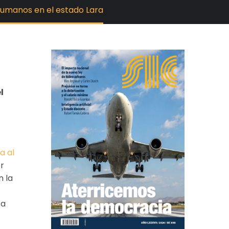
Humanos en el estado Lara
l
a al
r
n la
 a