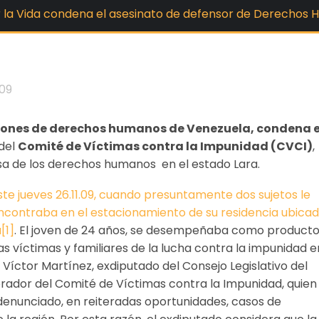
 la Vida condena el asesinato de defensor de Derechos 
09
aciones de derechos humanos de Venezuela, condena e
 del
Comité de Víctimas contra la Impunidad (CVCI)
,
sa de los derechos humanos en el estado Lara.
ste jueves 26.11.09, cuando presuntamente dos sujetos le
ncontraba en el estacionamiento de su residencia ubicad
[1]
. El joven de 24 años, se desempeñaba como producto
las víctimas y familiares de la lucha contra la impunidad e
 Víctor Martínez, exdiputado del Consejo Legislativo del
orador del Comité de Víctimas contra la Impunidad, quien
 denunciado, en reiteradas oportunidades, casos de