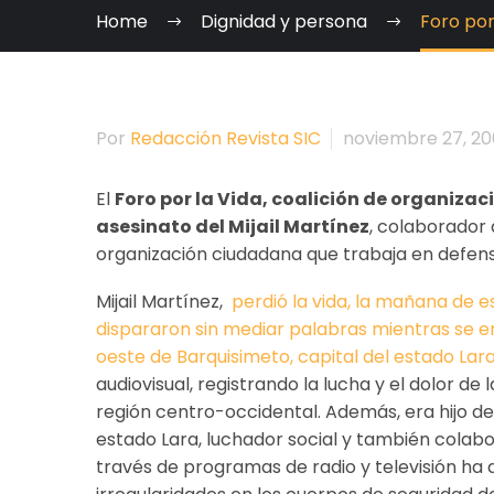
Home
Dignidad y persona
Foro por
Por
Redacción Revista SIC
noviembre 27, 20
El
Foro por la Vida, coalición de organiz
asesinato del Mijail Martínez
, colaborador
organización ciudadana que trabaja en defen
Mijail Martínez,
perdió la vida, la mañana de e
dispararon sin mediar palabras mientras se e
oeste de Barquisimeto, capital del estado Lara
audiovisual, registrando la lucha y el dolor de 
región centro-occidental. Además, era hijo de
estado Lara, luchador social y también colab
través de programas de radio y televisión ha