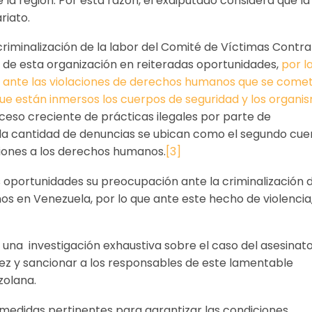
 la región. Por esta razón, el exdiputado considera que la
riato.
minalización de la labor del Comité de Víctimas Contra
 de esta organización en reiteradas oportunidades,
por l
do ante las violaciones de derechos humanos que se come
 que están inmersos los cuerpos de seguridad y los organi
eso creciente de prácticas ilegales por parte de
or la cantidad de denuncias se ubican como el segundo cu
aciones a los derechos humanos.
[3]
s oportunidades su preocupación ante la criminalización 
 en Venezuela, por lo que ante este hecho de violencia,
ar una investigación exhaustiva sobre el caso del asesinato
ez y sancionar a los responsables de este lamentable
zolana.
 medidas pertinentes para garantizar las condiciones