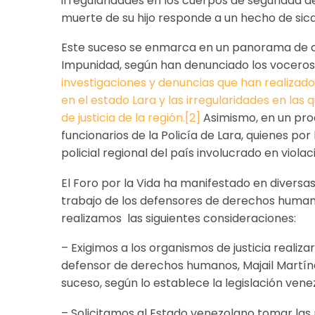
irregularidades en los cuerpos de seguridad de
muerte de su hijo responde a un hecho de sica
Este suceso se enmarca en un panorama de cri
Impunidad, según han denunciado los voceros
investigaciones y denuncias que han realiza
en el estado Lara y las irregularidades en las
de justicia de la región.[2]
Asimismo, en un proc
funcionarios de la Policía de Lara, quienes p
policial regional del país involucrado en viol
El Foro por la Vida ha manifestado en diversa
trabajo de los defensores de derechos humanos
realizamos las siguientes consideraciones:
– Exigimos a los organismos de justicia realiz
defensor de derechos humanos, Majail Martín
suceso, según lo establece la legislación vene
– Solicitamos al Estado venezolano tomar las