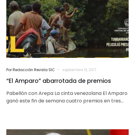
de
premios
-
Por Redacción Revista SIC
septiembre 13, 2017
“El Amparo” abarrotada de premios
Pabellón con Arepa La cinta venezolana El Amparo
ganó este fin de semana cuatro premios en tres
festivales internacionales: Mejor…
¡Cese