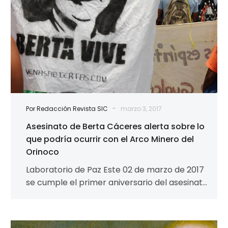
ocurrir
con
el
Arco
Minero
del
Orinoco
-
Por Redacción Revista SIC
marzo 3, 2017
Asesinato de Berta Cáceres alerta sobre lo
que podría ocurrir con el Arco Minero del
Orinoco
Laboratorio de Paz Este 02 de marzo de 2017
se cumple el primer aniversario del asesinato
de la activista medioambiental…
Centenario