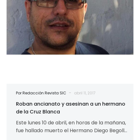
hermano
de
la
Cruz
Blanca
-
Por Redacción Revista SIC
abril 11, 2017
Roban ancianato y asesinan a un hermano
de la Cruz Blanca
Este lunes 10 de abril, en horas de la mañana,
fue hallado muerto el Hermano Diego Begolla,
encargado del geriátrico…