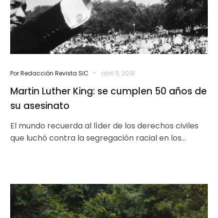
años
de
su
asesinato
-
Por Redacción Revista SIC
abril 5, 2018
Martin Luther King: se cumplen 50 años de
su asesinato
El mundo recuerda al líder de los derechos civiles
que luchó contra la segregación racial en los
Estados Unidos, asesinado…
“El
Amparo”
abarrotada