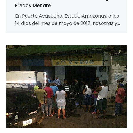
Freddy Menare
En Puerto Ayacucho, Estado Amazonas, a los
14 días del mes de mayo de 2017, nosotras y
nosotros, INTEGRANTES del…
Asesinato
del
líder
indígena
de
OIPUS