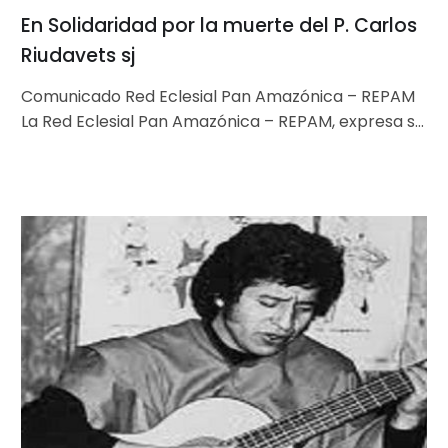
En Solidaridad por la muerte del P. Carlos
Riudavets sj
Comunicado Red Eclesial Pan Amazónica – REPAM
La Red Eclesial Pan Amazónica – REPAM, expresa su
profundo pesar ante el…
8
exmilitares
chilenos,
condenados
a
18
años
de
cárcel