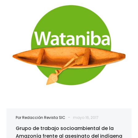
trabajo
socioambiental
de
la
Amazonía
frente
al
asesinato
del
indígena
Freddy
Menare
-
Por Redacción Revista SIC
mayo 16, 2017
Grupo de trabajo socioambiental de la
Amazonía frente al asesinato del indígena