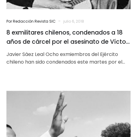
por
el
asesinato
-
Por Redacción Revista SIC
julio 6, 2018
de
8 exmilitares chilenos, condenados a 18
Víctor
Jara
años de cárcel por el asesinato de Víctor
en
Jara en 1973
Javier Sáez Leal Ocho exmiembros del Ejército
1973
chileno han sido condenados este martes por el
asesinato del famoso cantautor y…
Martin
Luther
King:
se
cumplen
50