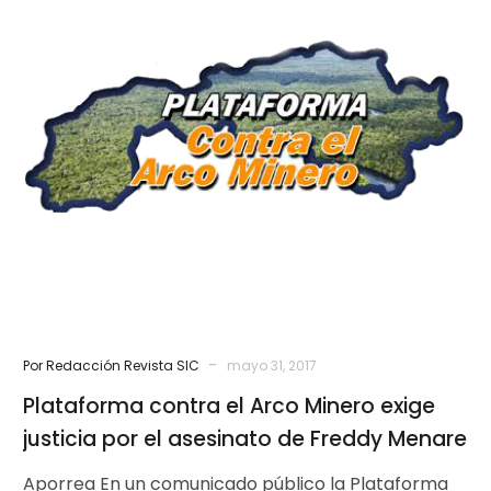
Plataforma
contra
el
Arco
Minero
exige
justicia
por
el
asesinato
de
Freddy
-
Por Redacción Revista SIC
mayo 31, 2017
Menare
Plataforma contra el Arco Minero exige
justicia por el asesinato de Freddy Menare
Aporrea En un comunicado público la Plataforma