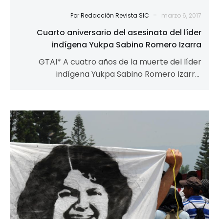
-
Por Redacción Revista SIC
marzo 6, 2017
Cuarto aniversario del asesinato del líder
indígena Yukpa Sabino Romero Izarra
GTAI* A cuatro años de la muerte del líder
indígena Yukpa Sabino Romero Izarra,
asesinado injustamente en la lucha para…
Asesinato
de
Berta
Cáceres
alerta
sobre
lo
que
podría