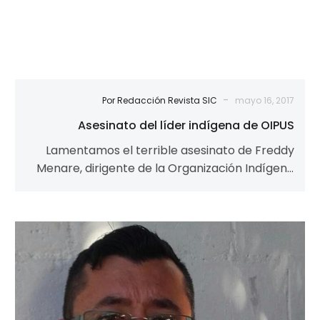
-
Por Redacción Revista SIC
mayo 16, 2017
Asesinato del líder indígena de OIPUS
Lamentamos el terrible asesinato de Freddy
Menare, dirigente de la Organización Indígena
Piaroa Unidos del Sipapo – OIPUS, luchador
por…
Roban
ancianato
y
asesinan
a
un