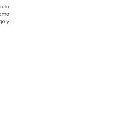
o la
como
go y