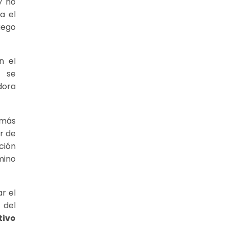
y no
a el
uego
n el
e se
dora
amás
r de
ción
mino
r el
 del
tivo