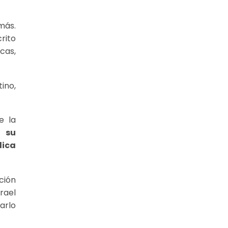
más.
rito
cas,
ino,
e la
 su
lica
ción
rael
arlo