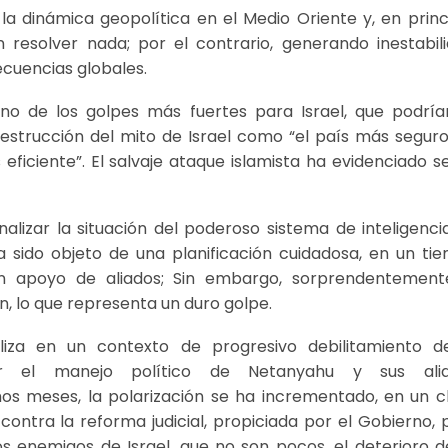
 dinámica geopolítica en el Medio Oriente y, en princi
n resolver nada; por el contrario, generando inestabili
ecuencias globales.
uno de los golpes más fuertes para Israel, que podrí
destrucción del mito de Israel como “el país más seguro
eficiente”. El salvaje ataque islamista ha evidenciado se
lizar la situación del poderoso sistema de inteligencia
a sido objeto de una planificación cuidadosa, en un ti
on apoyo de aliados; Sin embargo, sorprendentement
n, lo que representa un duro golpe.
za en un contexto de progresivo debilitamiento d
, por el manejo político de Netanyahu y sus ali
imos meses, la polarización se ha incrementado, en un c
ontra la reforma judicial, propiciada por el Gobierno, 
los enemigos de Israel, que no son pocos, el deterioro d