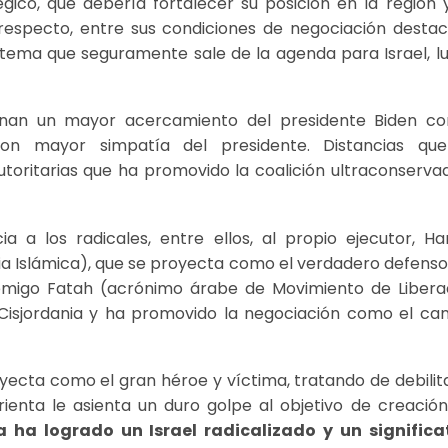
égico, que debería fortalecer su posición en la región 
l respecto, entre sus condiciones de negociación destac
, tema que seguramente sale de la agenda para Israel, l
inan un mayor acercamiento del presidente Biden co
on mayor simpatía del presidente. Distancias qu
toritarias que ha promovido la coalición ultraconserva
cia a los radicales, entre ellos, al propio ejecutor, H
a Islámica), que se proyecta como el verdadero defenso
nemigo Fatah (acrónimo árabe de Movimiento de Libera
e Cisjordania y ha promovido la negociación como el ca
cta como el gran héroe y víctima, tratando de debilita
rienta le asienta un duro golpe al objetivo de creación
a ha logrado un Israel radicalizado y un significa