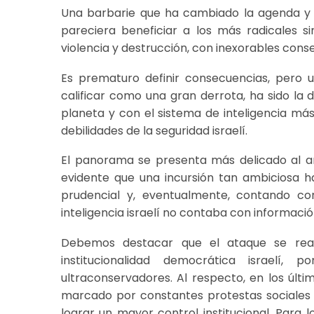
Una barbarie que ha cambiado la agenda y la
pareciera beneficiar a los más radicales si
violencia y destrucción, con inexorables cons
Es prematuro definir consecuencias, pero 
calificar como una gran derrota, ha sido la 
planeta y con el sistema de inteligencia más 
debilidades de la seguridad israelí.
El panorama se presenta más delicado al ana
evidente que una incursión tan ambiciosa h
prudencial y, eventualmente, contando c
inteligencia israelí no contaba con informació
Debemos destacar que el ataque se reali
institucionalidad democrática israelí
ultraconservadores. Al respecto, en los últ
marcado por constantes protestas sociales c
lograr un mayor control institucional. Para 