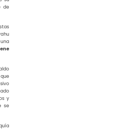
e de
stas
yahu
 una
iene
aldo
 que
sivo
mado
os y
e se
quía