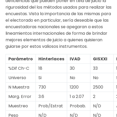
deficiencias que pueden poner en tela de juicio la
rigurosidad del los métodos usados para realizar las
encuestas. Vista la importancia de las mismas para
el electorado en particular, sería deseable que las
encuestadoras nacionales se apegaran a estos
lineamientos internacionales de forma de brindar
mejores elementos de juicio a quienes quisieran
guiarse por estos valiosos instrumentos.
Parámetro
Hinterlaces
IVAD
GISXXI
%Dif Ch-C
18
30
33
Universo
Si
No
No
N Muestra
730
1200
2500
Marg. Error
3.6
1 a 2.07
2
Muestreo
Prob/Estrat
Probab.
N/D
Peso
N/D
N/D
N/D