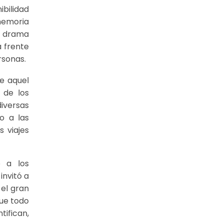
bilidad
memoria
o drama
a frente
rsonas.
e aquel
 de los
diversas
o a las
s viajes
o a los
invitó a
 el gran
que todo
ifican,