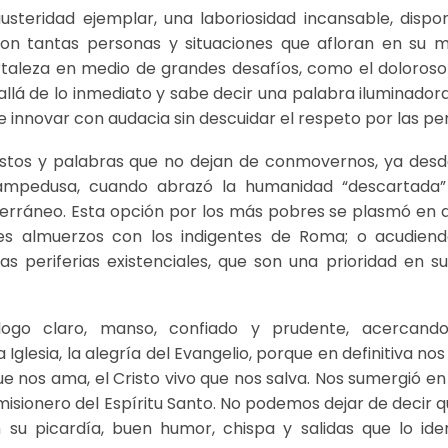
teridad ejemplar, una laboriosidad incansable, disponi
con tantas personas y situaciones que afloran en su 
taleza en medio de grandes desafíos, como el doloros
llá de lo inmediato y sabe decir una palabra iluminador
innovar con audacia sin descuidar el respeto por las pe
stos y palabras que no dejan de conmovernos, ya desd
Lampedusa, cuando abrazó la humanidad “descartada”
terráneo. Esta opción por los más pobres se plasmó en 
es almuerzos con los indigentes de Roma; o acudiend
as periferias existenciales, que son una prioridad en su
ogo claro, manso, confiado y prudente, acercand
Iglesia, la alegría del Evangelio, porque en definitiva nos 
que nos ama, el Cristo vivo que nos salva. Nos sumergió en
 misionero del Espíritu Santo. No podemos dejar de decir 
su picardía, buen humor, chispa y salidas que lo ident