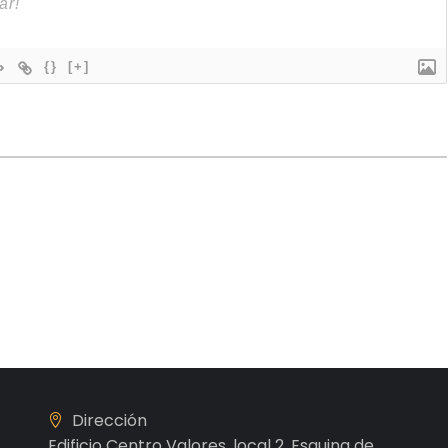
{}
[+]
Dirección
Edificio Centro Valores, local 2, Esquina de