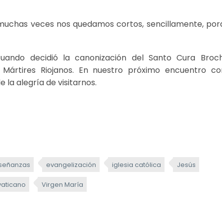
, muchas veces nos quedamos cortos, sencillamente, por
uando decidió la canonización del Santo Cura Broch
Mártires Riojanos. En nuestro próximo encuentro con
la alegría de visitarnos.
señanzas
evangelización
iglesia católica
Jesús
vaticano
Virgen María