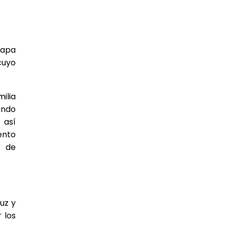
Papa
cuyo
ilia
ando
 así
ento
a de
uz y
 los