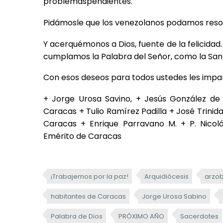
problemaspendientes.
Pidámosle que los venezolanos podamos resol
Y acerquémonos a Dios, fuente de la felicida
cumplamos la Palabra del Señor, como la Sant
Con esos deseos para todos ustedes les impa
+ Jorge Urosa Savino, + Jesús González de 
Caracas + Tulio Ramírez Padilla + José Trinid
Caracas + Enrique Parravano M. + P. Nicolá
Emérito de Caracas
¡Trabajemos por la paz!
Arquidiócesis
arzob
habitantes de Caracas
Jorge Urosa Sabino
Palabra de Dios
PRÓXIMO AÑO
Sacerdotes