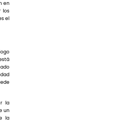
un en
 los
s el
logo
está
tado
idad
uede
r la
e un
e la