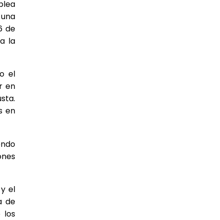
blea
 una
6 de
a la
o el
r en
sta.
s en
endo
ones
y el
a de
 los