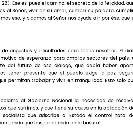
28). Ese es, pues el camino, el secreto de la felicidad, a
s al Señor, vivir en su amor, cumplir su palabra, cumplir
os eso, y pidamos al Señor nos ayude a ir por ése, que e
 de angustias y dificultades para todos nosotros. El diá
n motivo de esperanza para amplios sectores del país, 
te del futuro de ese diálogo, que debía haber apor
mos tener presente que el pueblo exige la paz, segur
que permitan trabajar y vivir en tranquilidad. Esto solo p
reclama al Gobierno Nacional la necesidad de resolve
os que sufrimos, y que tiene su causa en la aplicación d
 socialista que adscribe al Estado el control total d
an tenido que buscar comida en la basura!