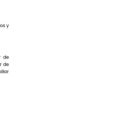
os y
r de
r de
liar