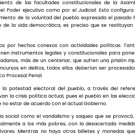
ento de las facultades constitucionales de la Asam
l Poder ejecutivo como por el Judicial. Esto configura
cimiento de la voluntad del pueblo expresada el pasado 
o de la vida democrática, es preciso que se restituyan 
os por hechos conexos con actividades políticas. Tant
enen instrumentos legales y constitucionales para pone
adanos, más de un centenar, que sufren una prisión inju
cursos en delitos, todos ellos deberían ser procesado
co Procesal Penal.
e la potestad electoral del pueblo, a través del refer
an la crisis política actual, pues el pueblo en las elecci
 no estar de acuerdo con el actual Gobierno.
ncia social como el vandalismo y saqueo que se provocó, 
cialmente a los más pobres, con la desacertada medid
olívares. Mientras no haya otros billetes y monedas que