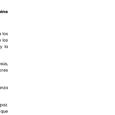
bino
 los
 los
y la
sús,
ores
anza
 paz.
 que