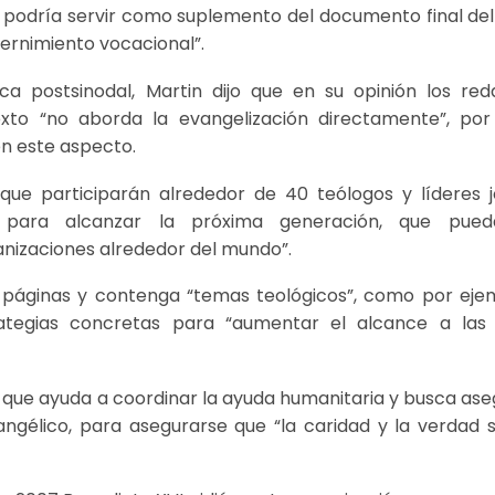
 podría servir como suplemento del documento final del
scernimiento vocacional”.
a postsinodal, Martin dijo que en su opinión los red
exto “no aborda la evangelización directamente”, por
n este aspecto.
 que participarán alrededor de 40 teólogos y líderes j
s para alcanzar la próxima generación, que pue
nizaciones alrededor del mundo”.
páginas y contenga “temas teológicos”, como por ejem
trategias concretas para “aumentar el alcance a las
n que ayuda a coordinar la ayuda humanitaria y busca ase
vangélico, para asegurarse que “la caridad y la verdad