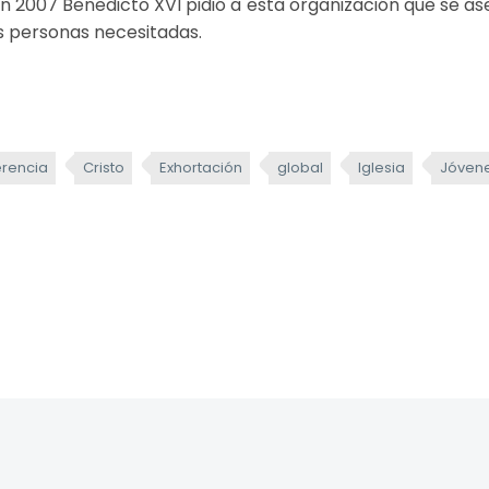
En 2007 Benedicto XVI pidió a esta organización que se a
as personas necesitadas.
rencia
Cristo
Exhortación
global
Iglesia
Jóven