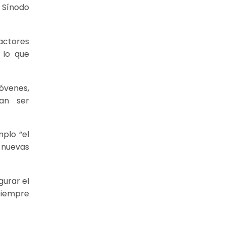
 Sínodo
actores
 lo que
óvenes,
dan ser
plo “el
 nuevas
gurar el
 siempre