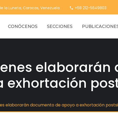
 de la Luneta, Caracas, Venezuela.
+58 212-5649803
CONÓCENOS
SECCIONES
PUBLICACIONE
óvenes elaborarán
 exhortación pos
nes elaborarán documento de apoyo a exhortación posts