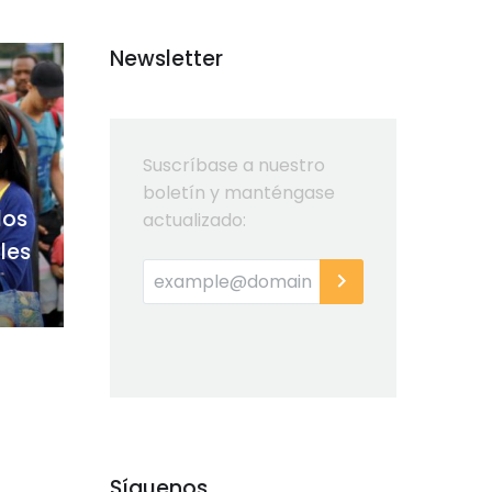
Newsletter
Suscríbase a nuestro
boletín y manténgase
los
actualizado:
les
Síguenos