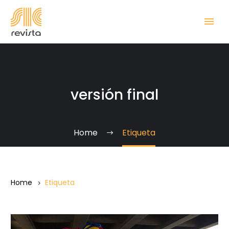
versión final
Home
Etiqueta
Home
Etiqueta
De