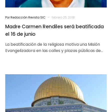
-
Por Redacción Revista SIC
febrero 25, 2018
Madre Carmen Rendiles será beatificada
el 16 de junio
La beatificación de la religiosa motiva una Misión
Evangelizadora en las calles y plazas públicas de
Caracas, para llevarles esperanzas…
El
Papa
expresa
su
preocupación
por