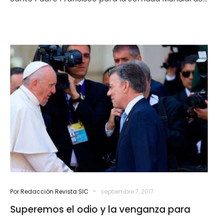
Migrante y del…
Superemos
el
odio
y
la
venganza
para
caminar
a
la
reconciliación
-
Por Redacción Revista SIC
septiembre 7, 2017
Superemos el odio y la venganza para