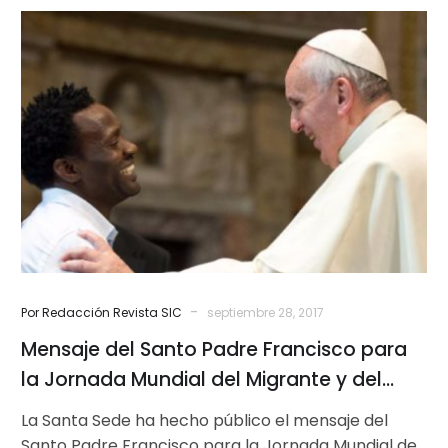
Mensaje
del
Santo
Padre
Francisco
para
la
Jornada
Mundial
del
Migrante
y
-
Por Redacción Revista SIC
septiembre 28, 2017
del
Mensaje del Santo Padre Francisco para
Refugiado
2018
la Jornada Mundial del Migrante y del
Refugiado 2018
La Santa Sede ha hecho público el mensaje del
Santo Padre Francisco para la Jornada Mundial del