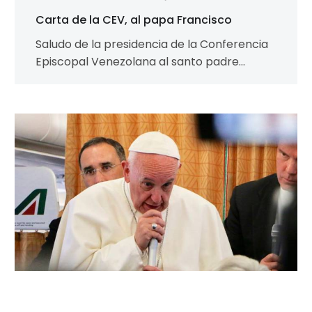
Carta de la CEV, al papa Francisco
Saludo de la presidencia de la Conferencia
Episcopal Venezolana al santo padre
francisco con motivo de la audiencia
concedida el…
Arzobispado
de
Caracas
lamenta
reacciones
injustas
contra
el
Papa
Francisco