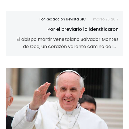
-
Por Redacción Revista SIC
marzo 26, 2017
Por el breviario lo identificaron
El obispo mártir venezolano Salvador Montes
de Oca, un corazón valiente camino de los
altares Macky Arenas El papa Pío…
Ad
Papam
Franciscus
Epistolam