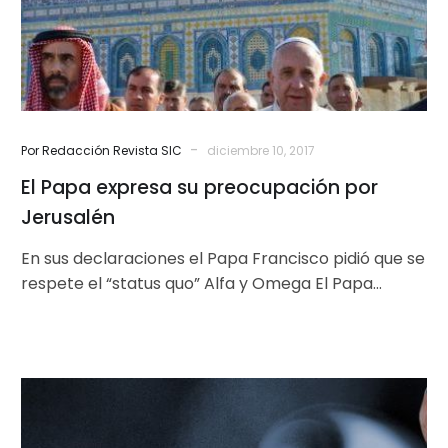
Jerusalén
-
Por Redacción Revista SIC
diciembre 10, 2017
El Papa expresa su preocupación por
Jerusalén
En sus declaraciones el Papa Francisco pidió que se
respete el “status quo” Alfa y Omega El Papa
Francisco ha…
No
más
tabaco