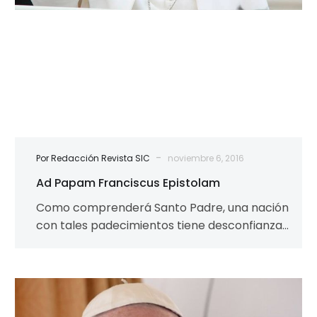
-
Por Redacción Revista SIC
noviembre 6, 2016
Ad Papam Franciscus Epistolam
Como comprenderá Santo Padre, una nación
con tales padecimientos tiene desconfianza
en el diálogo con quien ni siquiera cumple lo…
Papa
Francisco: