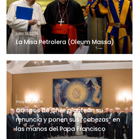
(Oleum
Massa)
julio 13, 2018
La Misa Petrolera (Oleum Massa)
Obispos
de
Chile
plantean
su
mayo 20, 2018
renuncia
Obispos de Chile plantean su
y
ponen
renuncia y ponen sus “cabezas” en
sus
las manos del Papa Francisco
“cabezas”