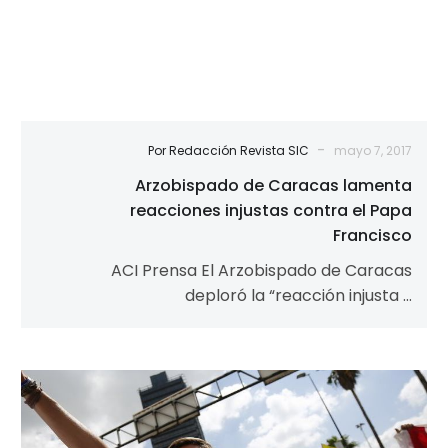
-
Por Redacción Revista SIC
mayo 7, 2017
Arzobispado de Caracas lamenta
reacciones injustas contra el Papa
Francisco
ACI Prensa El Arzobispado de Caracas
deploró la “reacción injusta y
desconsiderada” de algunas personas a los
dichos del Papa…
La
calle
y