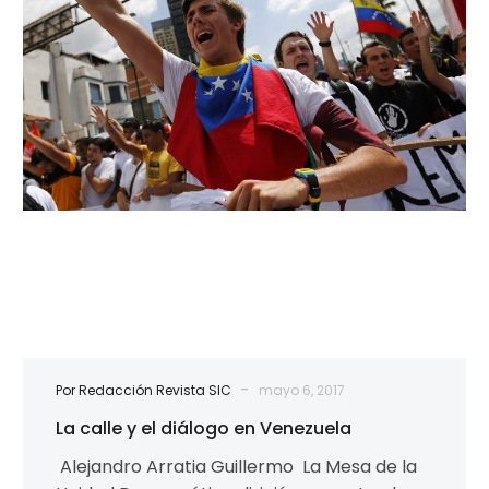
el
diálogo
en
Venezuela
-
Por Redacción Revista SIC
mayo 6, 2017
La calle y el diálogo en Venezuela
Alejandro Arratia Guillermo La Mesa de la