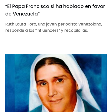
“El Papa Francisco sí ha hablado en favor
de Venezuela”
Ruth Laura Toro, una joven periodista venezolana,
responde a los “influencers” y recopila las
actuaciones en las que el Papa…
Madre
Carmen
Rendiles
será
beatificada
el
16
de
junio