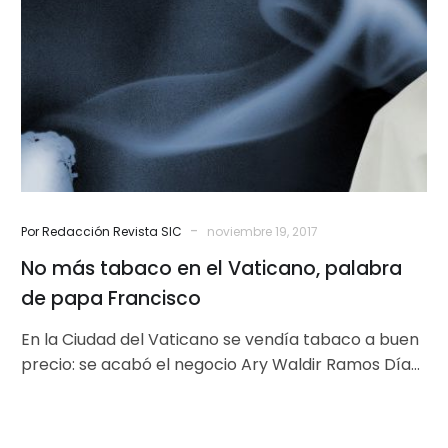
en
el
Vaticano,
palabra
de
papa
Francisco
-
Por Redacción Revista SIC
noviembre 19, 2017
No más tabaco en el Vaticano, palabra
de papa Francisco
En la Ciudad del Vaticano se vendía tabaco a buen
precio: se acabó el negocio Ary Waldir Ramos Díaz
El…