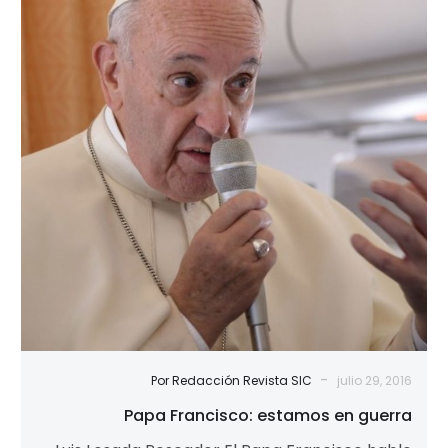
estamos
en
guerra
-
Por Redacción Revista SIC
julio 29, 2016
Papa Francisco: estamos en guerra