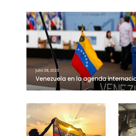
Venezuela
en
la
agenda
internacional
julio 28, 2023
Venezuela en la agenda internaci
Cuando
La
amanezca
salida
del
Gomec