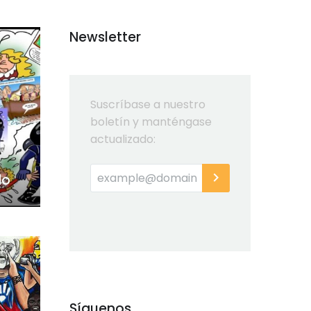
Newsletter
Suscríbase a nuestro
boletín y manténgase
actualizado:
do
Síguenos