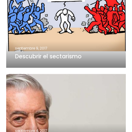
el
sectarismo
septiembre 9, 2017
Descubrir el sectarismo
Venezuela
leída
como
tragedia
septiembre 4, 2017