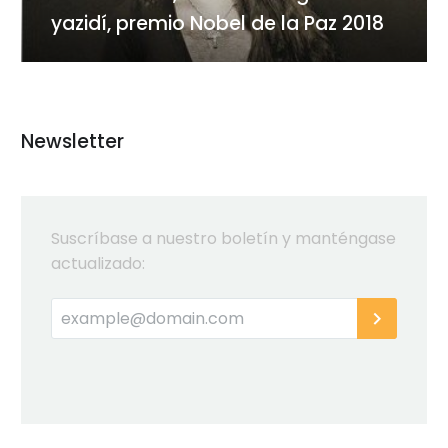
de
yazidí, premio Nobel de la Paz 2018
la
Paz
2018
Newsletter
Suscríbase a nuestro boletín y manténgase
actualizado: