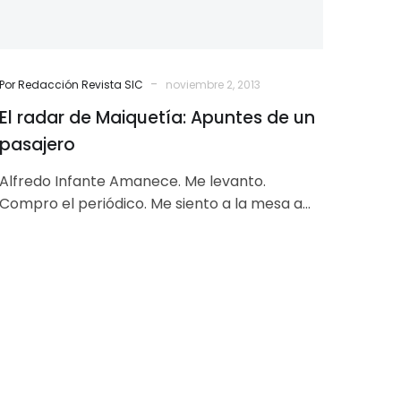
-
Por Redacción Revista SIC
noviembre 2, 2013
El radar de Maiquetía: Apuntes de un
pasajero
Alfredo Infante Amanece. Me levanto.
Compro el periódico. Me siento a la mesa a
desayunar. Hace calor. De vez en…