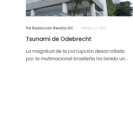
-
Por Redacción Revista SIC
febrero 21, 2017
Tsunami de Odebrecht
La magnitud de la corrupción desarrollada
por la multinacional brasileña ha tenido un
impacto singular Astrid Puentes Riaño* La
corrupción…