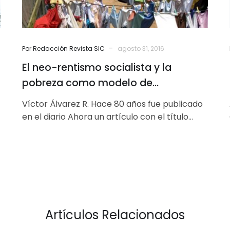
modelo
de
dominación
-
Por Redacción Revista SIC
agosto 31, 2016
El neo-rentismo socialista y la
pobreza como modelo de
dominación
Víctor Álvarez R. Hace 80 años fue publicado
en el diario Ahora un artículo con el título
Sembrar el petróleo,…
Artículos Relacionados