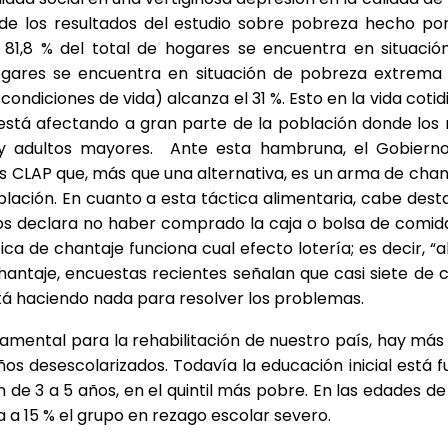
e los resultados del estudio sobre pobreza hecho por
l 81,8 % del total de hogares se encuentra en situació
hogares se encuentra en situación de pobreza extrema 
ondiciones de vida) alcanza el 31 %. Esto en la vida cotid
está afectando a gran parte de la población donde los
s y adultos mayores. Ante esta hambruna, el Gobiern
os CLAP que, más que una alternativa, es un arma de chan
oblación. En cuanto a esta táctica alimentaria, cabe dest
rios declara no haber comprado la caja o bolsa de comid
tica de chantaje funciona cual efecto lotería; es decir, “
hantaje, encuestas recientes señalan que casi siete de 
stá haciendo nada para resolver los problemas.
damental para la rehabilitación de nuestro país, hay más 
ños desescolarizados. Todavía la educación inicial está f
 de 3 a 5 años, en el quintil más pobre. En las edades de 
a a 15 % el grupo en rezago escolar severo.