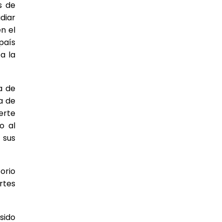
s de
diar
n el
país
a la
a de
a de
erte
o al
 sus
orio
rtes
sido