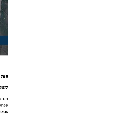
 795
2017
a un
ente
rzas