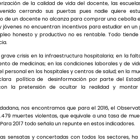
ización de la calidad de vida del docente, las escuela
venido cerrando sus puertas pues nadie quiere estu
jo de un docente no alcanza para comprar una cebolla e
y jóvenes no encuentran incentivos para estudiar en un 
pleo honesto y productivo no es rentable. Todo tiende 
cia.
rave crisis en la infraestructura hospitalaria; en la falt
nto de medicinas; en las condiciones laborales y de vid
del personal en los hospitales y centros de salud; en la mu
clara política de desinformación por parte del Estad
 con la pretensión de ocultar la realidad y montar
udadana, nos encontramos que para el 2016, el Observat
8.479 muertes violentas, que equivale a una tasa de mue
. Para 2017 todo señala un repunte en estos indicadores.
ticas sensatas y concertadas con todos los sectores, ha 