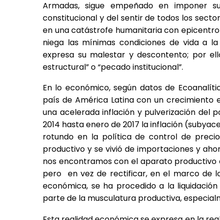
Armadas, sigue empeñado en imponer su
constitucional y del sentir de todos los sect
en una catástrofe humanitaria con epicentro p
niega las mínimas condiciones de vida a la
expresa su malestar y descontento; por el
estructural” o “pecado institucional”.
En lo económico, según datos de Ecoanalític
país de América Latina con un crecimiento 
una acelerada inflación y pulverización del 
2014 hasta enero de 2017 la inflación (subyac
rotundo en la política de control de prec
productivo y se vivió de importaciones y aho
nos encontramos con el aparato productivo 
pero en vez de rectificar, en el marco de 
económica, se ha procedido a la liquidación
parte de la musculatura productiva, especial
Esta realidad económica se expresa en la real