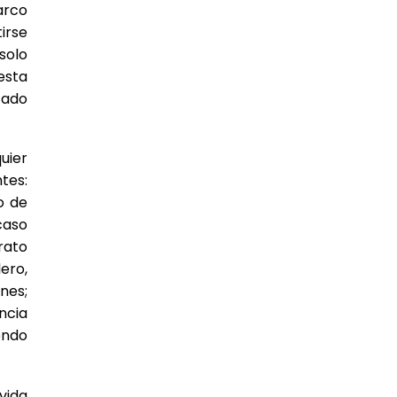
arco
irse
solo
esta
cado
uier
tes:
o de
caso
rato
ero,
nes;
ncia
endo
vida