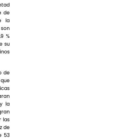
ntad
e de
e la
 son
,9 %
e su
inos
o de
 que
icas
aran
y la
gran
 las
z de
e 53