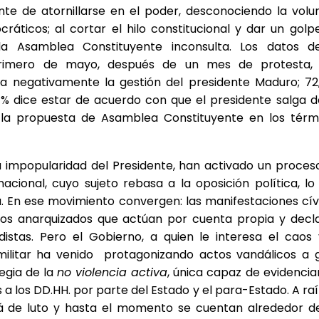
te de atornillarse en el poder, desconociendo la volu
áticos; al cortar el hilo constitucional y dar un golp
 Asamblea Constituyente inconsulta. Los datos d
primero de mayo, después de un mes de protesta,
lúa negativamente la gestión del presidente Maduro; 72
 % dice estar de acuerdo con que el presidente salga d
 la propuesta de Asamblea Constituyente en los térm
y la impopularidad del Presidente, han activado un proces
nacional, cuyo sujeto rebasa a la oposición política, lo
a. En ese movimiento convergen: las manifestaciones cív
upos anarquizados que actúan por cuenta propia y decl
stas. Pero el Gobierno, a quien le interesa el caos 
militar ha venido protagonizando actos vandálicos a 
tegia de la
no violencia activa
, única capaz de evidenciar
 a los DD.HH. por parte del Estado y el para-Estado. A raí
stá de luto y hasta el momento se cuentan alrededor d