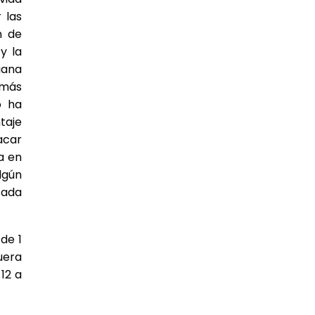
 las
n de
y la
iana
 más
o ha
taje
acar
a en
algún
cada
de 1
uera
12 a