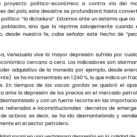
 proyecto político-económico a contra vía del m
ores del país, este desastre se profundizará hasta convert
olítico: “la dictadura”. Estamos ante un sistema que no 
 población, sino que la reprime salvajemente cuando 
lo, desde nuestra fe, cabe señalar este hecho de “pe
a, Venezuela vive la mayor depresión sufrida por cualq
económico cercano a cero. Los indicadores son alarman
poder adquisitivo de la moneda; por ejemplo, desde ener
ente) se ha incrementado en 1.240 %, lo que indica un fra
ios. En tiempos de
las vacas gordas
se quebró el apa
ra ante la depresión de los precios en el mercado petrol
desmantelado y con un fuerte recorte en las importacio
los reiterados e inconstitucionales decretos de emerge
 de activos; es decir, se ha ido desmantelando y vendi
mente en el sector petrolero.
idad social en una vertiginosa depresión en la calidad de 