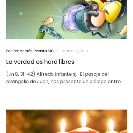
-
Por Redacción Revista SIC
marzo 22, 2018
La verdad os hará libres
(Jn 8, 31-42) Alfredo Infante sj El pasaje del
evangelio de Juan, nos presenta un diálogo entre
Jesús y los…
Adviento:
tiempo
de