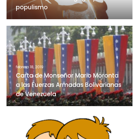
demagogia
populismo
y
el
populismo
Carta
de
Monseñor
Mario
Moronta
febrero 18, 2019
a
Carta de Monseñor Mario Moronta
las
Fuerzas
a las Fuerzas Armadas Bolivarianas
Armadas
de Venezuela
Bolivarianas
de
Venezuela
El
Padrenuestro
de