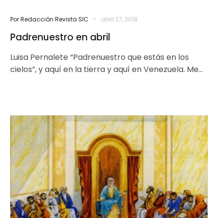
-
Por Redacción Revista SIC
abril 27, 2018
Padrenuestro en abril
Luisa Pernalete “Padrenuestro que estás en los
cielos”, y aquí en la tierra y aquí en Venezuela. Me
gusta rezar…
Viernes
de
Concilio:
dignidad
versus
soberanía