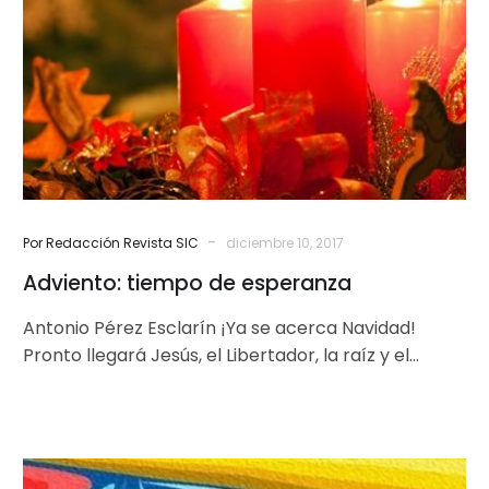
esperanza
-
Por Redacción Revista SIC
diciembre 10, 2017
Adviento: tiempo de esperanza
Antonio Pérez Esclarín ¡Ya se acerca Navidad!
Pronto llegará Jesús, el Libertador, la raíz y el
impulso de nuestra esperanza….
Conquistar