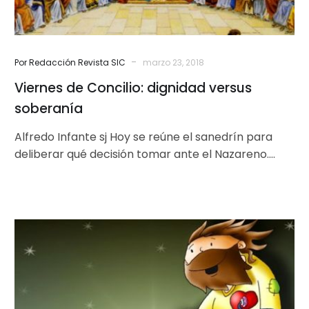
-
Por Redacción Revista SIC
marzo 23, 2018
Viernes de Concilio: dignidad versus
soberanía
Alfredo Infante sj Hoy se reúne el sanedrín para
deliberar qué decisión tomar ante el Nazareno.
¿Por qué un judío…
La
verdad
os
hará
libres