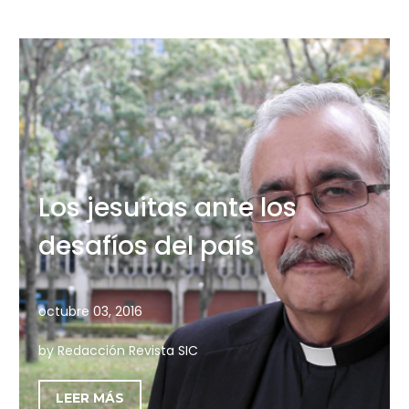
Los jesuitas ante los
desafíos del país
octubre 03, 2016
by Redacción Revista SIC
LEER MÁS