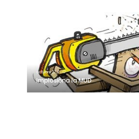
Implosiona
la
MUD
octubre 27, 2017
Implosiona la MUD