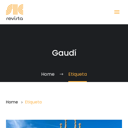
Gaudí
Home
Etiqueta
Home
Etiqueta
La