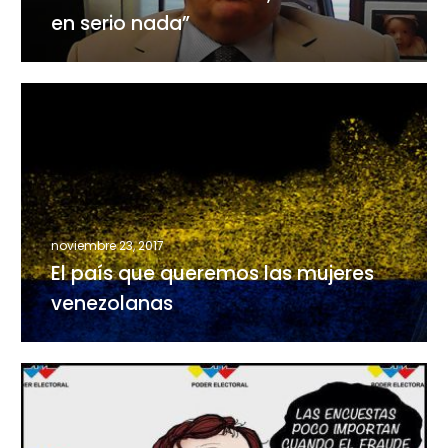
de
en serio nada”
la
mesa,
no
El
se
país
toma
que
en
queremos
serio
las
nada”
mujeres
venezolanas
noviembre 23, 2017
El país que queremos las mujeres
venezolanas
Una
larga
y