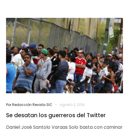
Se
desatan
los
guerreros
del
Twitter
-
Por Redacción Revista SIC
agosto 2, 2016
Se desatan los guerreros del Twitter
Daniel José Santolo Vargas Solo basta con caminar