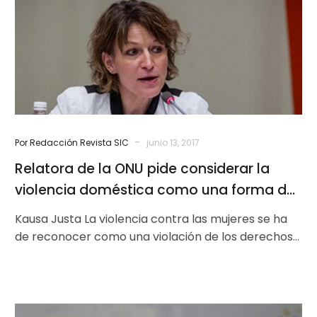
pide
considerar
la
violencia
doméstica
como
una
forma
-
Por Redacción Revista SIC
junio 13, 2017
de
Relatora de la ONU pide considerar la
«ejecución
arbitraria»
violencia doméstica como una forma de
«ejecución arbitraria»
Kausa Justa La violencia contra las mujeres se ha
de reconocer como una violación de los derechos
humanos y los…
Carta