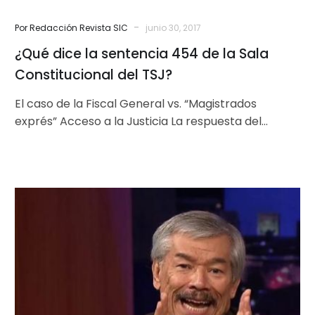
-
Por Redacción Revista SIC
junio 30, 2017
¿Qué dice la sentencia 454 de la Sala
Constitucional del TSJ?
El caso de la Fiscal General vs. “Magistrados
exprés” Acceso a la Justicia La respuesta del
Tribunal Supremo de Justicia…
Javier
Elechiguerra:
“La
soberanía
es
intransferible”