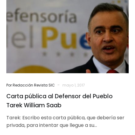
pública
al
Defensor
del
Pueblo
Tarek
William
Saab
-
Por Redacción Revista SIC
mayo 1, 2017
Carta pública al Defensor del Pueblo
Tarek William Saab
Tarek: Escribo esta carta pública, que debería ser
privada, para intentar que llegue a su
conocimiento. Hace muchos años seguí…