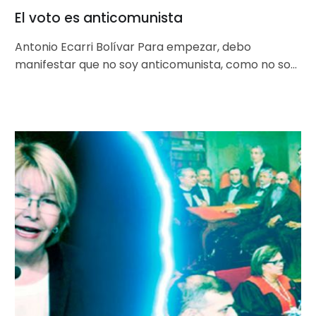
El voto es anticomunista
Antonio Ecarri Bolívar Para empezar, debo
manifestar que no soy anticomunista, como no soy
anticapitalista ni anti nada; más bien…
¿Qué
dice
la
sentencia
454
de
la
Sala
Constitucional
del
TSJ?