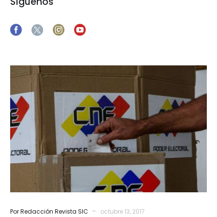
Síguenos
El
voto
es
anticomunista
-
Por Redacción Revista SIC
octubre 13, 2017