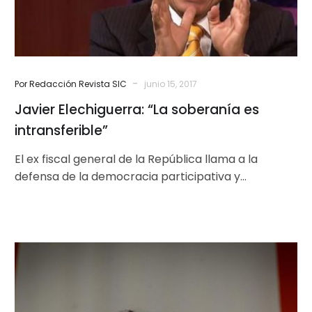
-
Por Redacción Revista SIC
junio 15, 2017
Javier Elechiguerra: “La soberanía es
intransferible”
El ex fiscal general de la República llama a la
defensa de la democracia participativa y
protagónica, establecida en la…
Relatora
de
la
ONU