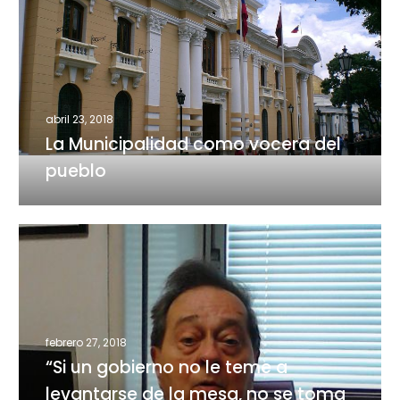
Municipalidad
como
vocera
del
pueblo
abril 23, 2018
La Municipalidad como vocera del
pueblo
“Si
un
gobierno
no
le
febrero 27, 2018
teme
“Si un gobierno no le teme a
a
levantarse
levantarse de la mesa, no se toma