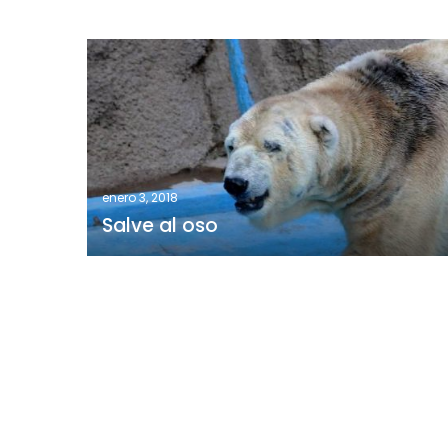
Salve
al
oso
enero 3, 2018
Salve al oso