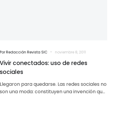
sociales
-
Por Redacción Revista SIC
noviembre 8, 2011
Vivir conectados: uso de redes
sociales
Llegaron para quedarse. Las redes sociales no
son una moda: constituyen una invención que
puede compararse con la de medios…