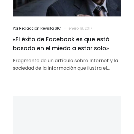
en
el
miedo
a
-
Por Redacción Revista SIC
enero 18, 2017
estar
«El éxito de Facebook es que está
solo»
basado en el miedo a estar solo»
Fragmento de un artículo sobre Internet y la
sociedad de la información que ilustra el
pensamiento más actual del sociólogo…
Benedicto
XVI:
«Redes
Sociales:
portales