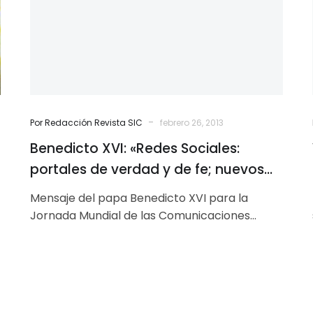
de
verdad
y
de
fe;
nuevos
espacios
-
Por Redacción Revista SIC
febrero 26, 2013
para
Benedicto XVI: «Redes Sociales:
la
evangelización”
portales de verdad y de fe; nuevos
espacios para la evangelización”
Mensaje del papa Benedicto XVI para la
Jornada Mundial de las Comunicaciones
Sociales 2013 Queridos hermanos y hermanas:
Ante la…