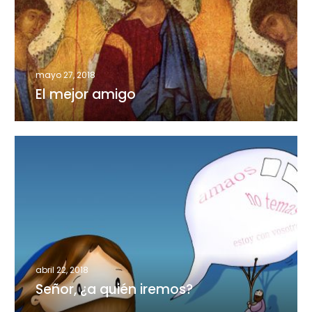
mayo 27, 2018
El mejor amigo
Señor,
¿a
quién
iremos?
abril 22, 2018
Señor, ¿a quién iremos?