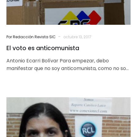
-
Por Redacción Revista SIC
octubre 13, 2017
El voto es anticomunista
Antonio Ecarri Bolívar Para empezar, debo
manifestar que no soy anticomunista, como no soy
anticapitalista ni anti nada; más bien…
En
58
años
los
Cursillos