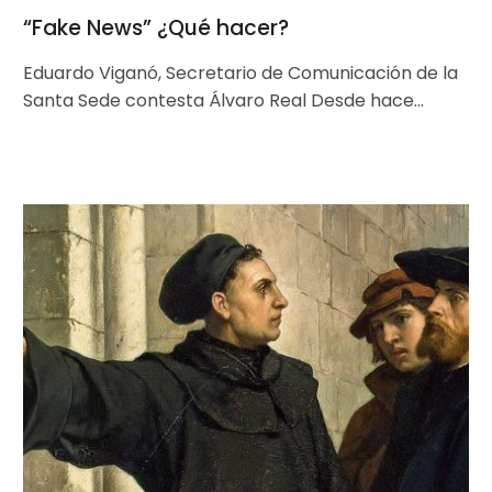
“Fake News” ¿Qué hacer?
Eduardo Viganó, Secretario de Comunicación de la
Santa Sede contesta Álvaro Real Desde hace
tiempo se multiplican las cadenas y…
El
Vaticano
lanza
un
sello
de
correo
con
imagen
de
Martín