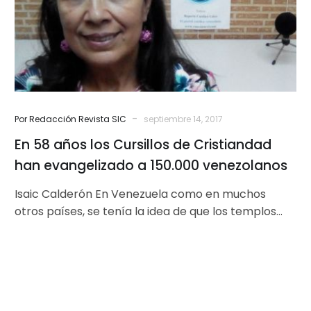
de
Cristiandad
han
evangelizado
a
150.000
venezolanos
-
Por Redacción Revista SIC
septiembre 14, 2017
En 58 años los Cursillos de Cristiandad
han evangelizado a 150.000 venezolanos
Isaic Calderón En Venezuela como en muchos
otros países, se tenía la idea de que los templos
eran solo para…