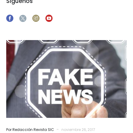
Síguenos
“Fake
News”
¿Qué
hacer?
-
Por Redacción Revista SIC
noviembre 26, 2017