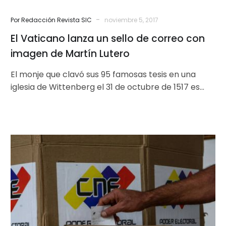
Lutero
-
Por Redacción Revista SIC
noviembre 5, 2017
El Vaticano lanza un sello de correo con
imagen de Martín Lutero
El monje que clavó sus 95 famosas tesis en una
iglesia de Wittenberg el 31 de octubre de 1517 es…
El
voto
es
anticomunista