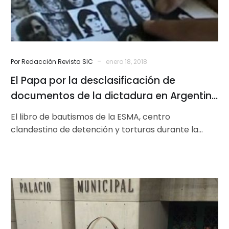
de
la
dictadura
en
Argentina
-
Por Redacción Revista SIC
enero 18, 2018
y
El Papa por la desclasificación de
Uruguay
documentos de la dictadura en Argentina
y Uruguay
El libro de bautismos de la ESMA, centro
clandestino de detención y torturas durante la
última dictadura militar, será publicado…
Consejo
Consultivo
de
Barquisimeto