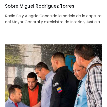
Sobre Miguel Rodríguez Torres
Radio Fe y Alegría Conocida la noticia de la captura
del Mayor General y exministro de Interior, Justicia
y Paz,…
La
detención
de
Rodríguez
Torres
y
una
ética
de
los
derechos