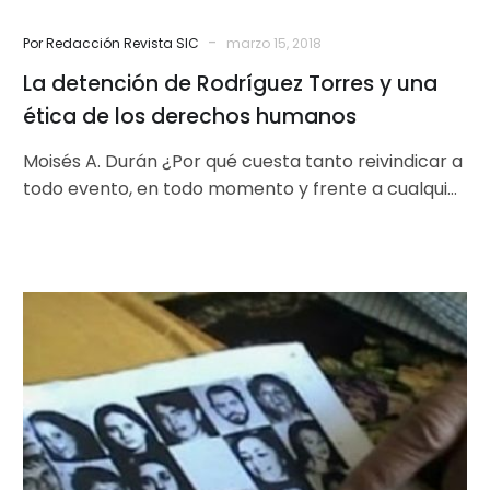
humanos
-
Por Redacción Revista SIC
marzo 15, 2018
La detención de Rodríguez Torres y una
ética de los derechos humanos
Moisés A. Durán ¿Por qué cuesta tanto reivindicar a
todo evento, en todo momento y frente a cualquier
arbitrariedad los…
El
Papa
por
la
desclasificación
de
documentos