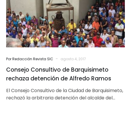
rechaza
detención
de
Alfredo
Ramos
-
Por Redacción Revista SIC
agosto 4, 2017
Consejo Consultivo de Barquisimeto
rechaza detención de Alfredo Ramos
El Consejo Consultivo de la Ciudad de Barquisimeto,
rechazó la arbitraria detención del alcalde del
municipio Iribarren, Alfredo Ramos, el…
Detención