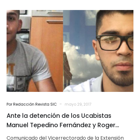
Ante
la
detención
de
los
Ucabistas
Manuel
Tepedino
Fernández
y
Roger
Lizardi
-
Por Redacción Revista SIC
mayo 29, 2017
Casañas
Ante la detención de los Ucabistas
Manuel Tepedino Fernández y Roger
Lizardi Casañas
Comunicado del Vicerrectorado de la Extensión