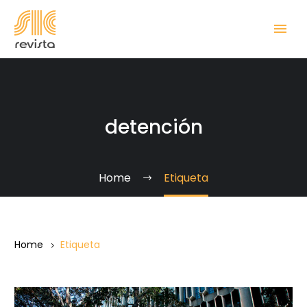
detención
Home
Etiqueta
Home
Etiqueta
UCAB