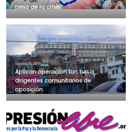
con
peso de la crisis”
todo
el
peso
Aplican
de
operación
la
tun
crisis”
tun
a
agosto 5, 2017
dirigentes
Aplican operación tun tun a
comunitarios
de
dirigentes comunitarios de
oposición
oposición
El
Gobierno
criminaliza