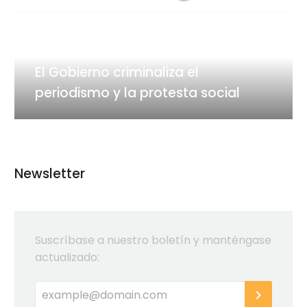
el
periodismo
y
la
febrero 27, 2017
protesta
El Gobierno criminaliza el
social
periodismo y la protesta social
Newsletter
Suscríbase a nuestro boletín y manténgase
actualizado: