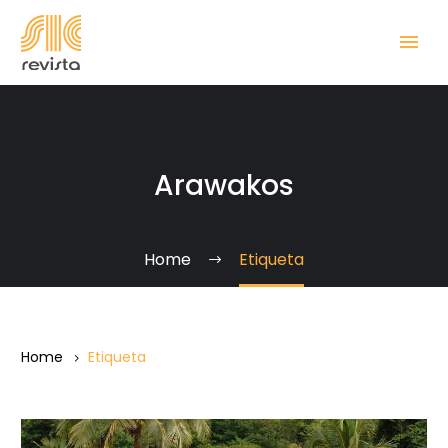
Arawakos
Home
Etiqueta
Home
Etiqueta
Pasado