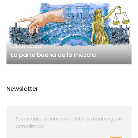
parte
buena
de
la
mezcla
octubre 20, 2023
La parte buena de la mezcla
Newsletter
Suscríbase a nuestro boletín y manténgase
actualizado: