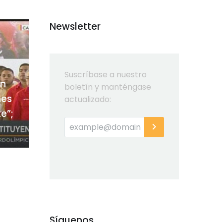
Newsletter
Suscríbase a nuestro
an
boletín y manténgase
nes
actualizado:
e”;
Síguenos